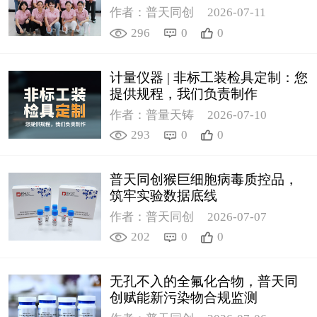
作者：普天同创
2026-07-11
296
0
0
计量仪器 | 非标工装检具定制：您
提供规程，我们负责制作
作者：普量天铸
2026-07-10
293
0
0
普天同创猴巨细胞病毒质控品，
筑牢实验数据底线
作者：普天同创
2026-07-07
202
0
0
无孔不入的全氟化合物，普天同
创赋能新污染物合规监测