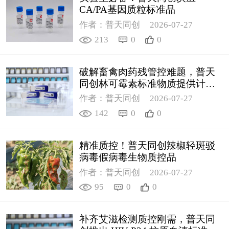
CA/PA基因质粒标准品
作者：普天同创
2026-07-27
213
0
0
破解畜禽肉药残管控难题，普天
同创林可霉素标准物质提供计量
支撑
作者：普天同创
2026-07-27
142
0
0
精准质控！普天同创辣椒轻斑驳
病毒假病毒生物质控品
作者：普天同创
2026-07-27
95
0
0
补齐艾滋检测质控刚需，普天同