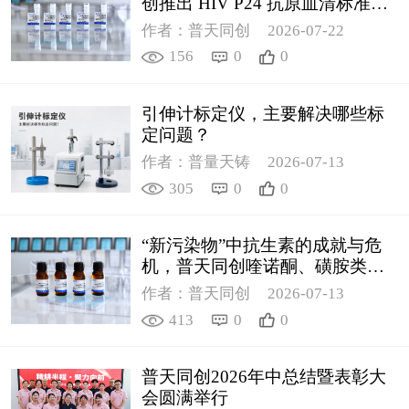
创推出 HIV P24 抗原血清标准物
质
作者：普天同创
2026-07-22
156
0
0
引伸计标定仪，主要解决哪些标
定问题？
作者：普量天铸
2026-07-13
305
0
0
“新污染物”中抗生素的成就与危
机，普天同创喹诺酮、磺胺类质
控新品筑牢环境安全防线
作者：普天同创
2026-07-13
413
0
0
普天同创2026年中总结暨表彰大
会圆满举行