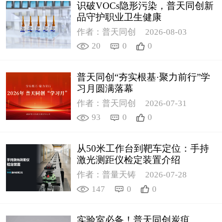
识破VOCs隐形污染，普天同创新
品守护职业卫生健康
作者：普天同创
2026-08-03
20
0
0
普天同创“夯实根基·聚力前行”学
习月圆满落幕
作者：普天同创
2026-07-31
93
0
0
从50米工作台到靶车定位：手持
激光测距仪检定装置介绍
作者：普量天铸
2026-07-28
147
0
0
实验室必备！普天同创炭疽