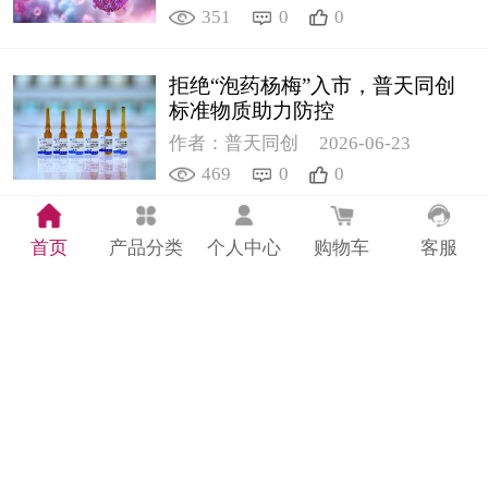
351
0
0
拒绝“泡药杨梅”入市，普天同创
标准物质助力防控
作者：普天同创
2026-06-23
469
0
0
奶粉安全警报再响！“隐形杀
首页
产品分类
个人中心
购物车
客服
手”蜡样芽孢杆菌检测知多少
作者：普天同创
2026-06-22
597
0
0
计量仪器 | 三款引伸计标定仪精准
解决选型难题
作者：普天同创
2026-06-18