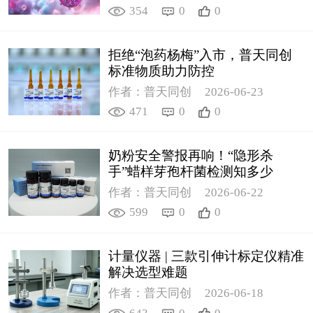
354
0
0
拒绝“泡药杨梅”入市，普天同创
标准物质助力防控
作者：普天同创
2026-06-23
471
0
0
奶粉安全警报再响！“隐形杀
手”蜡样芽孢杆菌检测知多少
作者：普天同创
2026-06-22
599
0
0
计量仪器 | 三款引伸计标定仪精准
解决选型难题
作者：普天同创
2026-06-18