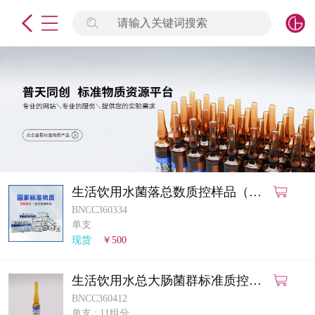
请输入关键词搜索
未登录
签到
点击登录
标准物质
产品专项
计量仪器
生活饮用水菌落总数质控样品（平
皿计数法）
BNCC360334
微生物检测/质控品
单支
现货
￥500
定制标物
生活饮用水总大肠菌群标准质控样
定制仪器
品（多管发酵法）
BNCC360412
单支
;
11组分