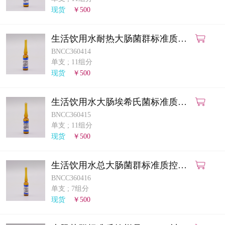
计量课堂
现货
￥500
新闻资讯
生活饮用水耐热大肠菌群标准质控
样品（多管发酵法）
BNCC360414
知识交流
单支
;
11组分
现货
￥500
公司主页
生活饮用水大肠埃希氏菌标准质控
购物车
样品（多管发酵法）
BNCC360415
单支
;
11组分
会员中心
现货
￥500
联系我们
生活饮用水总大肠菌群标准质控样
品（滤膜法）
BNCC360416
返回主页
单支
;
7组分
现货
￥500