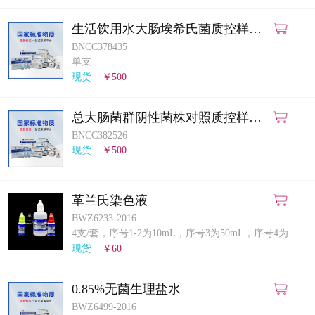
生活饮用水大肠埃希氏菌质控样品
（滤膜法）
BNCC378435
单支
现货
￥500
总大肠菌群阴性菌株对照质控样品
（多管发酵法）
BNCC382526
现货
￥500
革兰氏染色液
BWZ6233-2016
4支/套，序号1-2为10mL，序号3为50mL，序号4为10mL
现货
￥60
0.85%无菌生理盐水
BWZ6499-2016