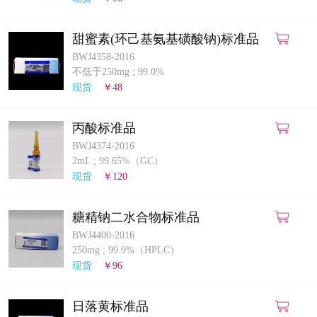
甜蜜素(环己基氨基磺酸钠)标准品
BWJ4358-2016
不低于250mg
;
99.0%
现货
￥48
丙酸标准品
BWJ4374-2016
2mL
;
99.65%（GC）
现货
￥120
糖精钠二水合物标准品
BWJ4400-2016
250mg
;
99.9%（HPLC）
现货
￥96
日落黄标准品