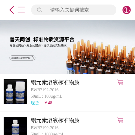
请输入关键词搜索
未登录
签到
点击登录
标准物质
产品专项
计量仪器
铝元素溶液标准物质
BWB2192-2016
微生物检测/质控品
50mL
;
100μg/mL
现货
￥48
定制标物
铝元素溶液标准物质
定制仪器
BWB2199-2016
50mL
;
1000μg/mL