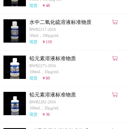
计量课堂
现货
￥48
新闻资讯
水中二氧化硫溶液标准物质
BWB2217-2016
知识交流
50mL
;
100μg/mL
现货
￥110
公司主页
铅元素溶液标准物质
购物车
BWB2275-2016
100mL
;
10μg/mL
会员中心
现货
￥60
联系我们
铅元素溶液标准物质
BWB2282-2016
返回主页
100mL
;
20μg/mL
现货
￥36