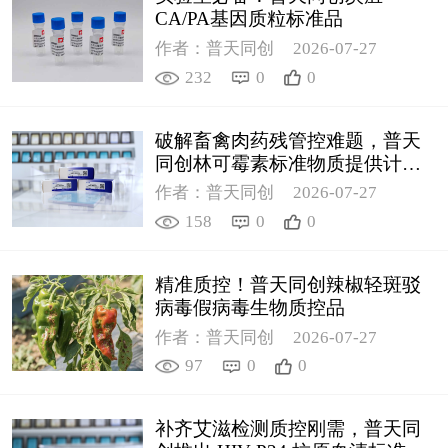
CA/PA基因质粒标准品
作者：普天同创
2026-07-27
232
0
0
破解畜禽肉药残管控难题，普天
同创林可霉素标准物质提供计量
支撑
作者：普天同创
2026-07-27
158
0
0
精准质控！普天同创辣椒轻斑驳
病毒假病毒生物质控品
作者：普天同创
2026-07-27
97
0
0
补齐艾滋检测质控刚需，普天同