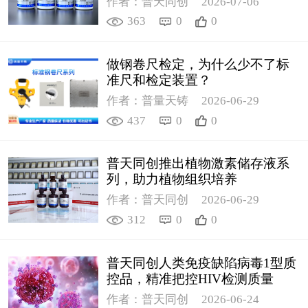
作者：普天同创
2026-07-06
363
0
0
做钢卷尺检定，为什么少不了标
准尺和检定装置？
作者：普量天铸
2026-06-29
437
0
0
普天同创推出植物激素储存液系
列，助力植物组织培养
作者：普天同创
2026-06-29
312
0
0
普天同创人类免疫缺陷病毒1型质
控品，精准把控HIV检测质量
作者：普天同创
2026-06-24