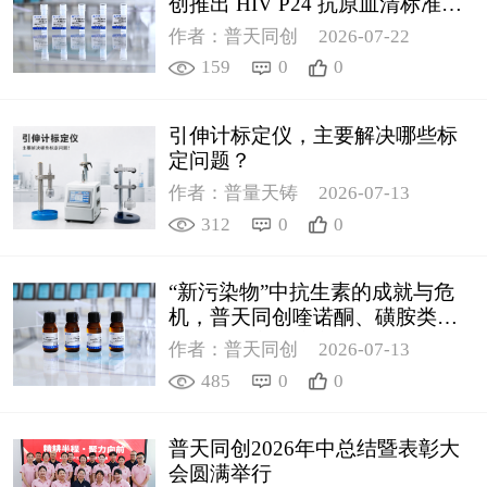
创推出 HIV P24 抗原血清标准物
质
作者：普天同创
2026-07-22
159
0
0
引伸计标定仪，主要解决哪些标
定问题？
作者：普量天铸
2026-07-13
312
0
0
“新污染物”中抗生素的成就与危
机，普天同创喹诺酮、磺胺类质
控新品筑牢环境安全防线
作者：普天同创
2026-07-13
485
0
0
普天同创2026年中总结暨表彰大
会圆满举行