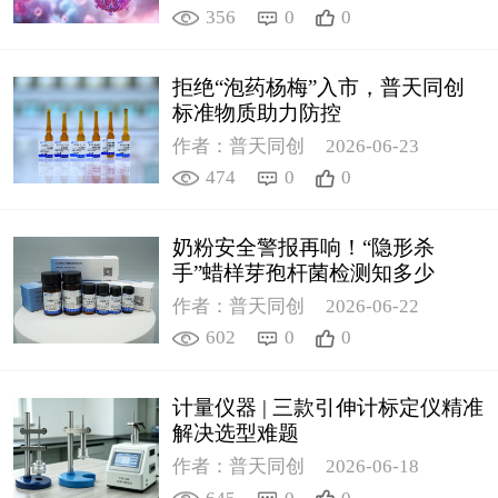
356
0
0
拒绝“泡药杨梅”入市，普天同创
标准物质助力防控
作者：普天同创
2026-06-23
474
0
0
奶粉安全警报再响！“隐形杀
手”蜡样芽孢杆菌检测知多少
作者：普天同创
2026-06-22
602
0
0
计量仪器 | 三款引伸计标定仪精准
解决选型难题
作者：普天同创
2026-06-18