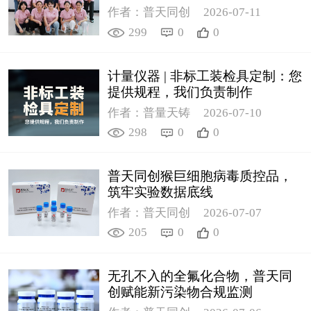
作者：普天同创
2026-07-11
299
0
0
计量仪器 | 非标工装检具定制：您
提供规程，我们负责制作
作者：普量天铸
2026-07-10
298
0
0
普天同创猴巨细胞病毒质控品，
筑牢实验数据底线
作者：普天同创
2026-07-07
205
0
0
无孔不入的全氟化合物，普天同
创赋能新污染物合规监测