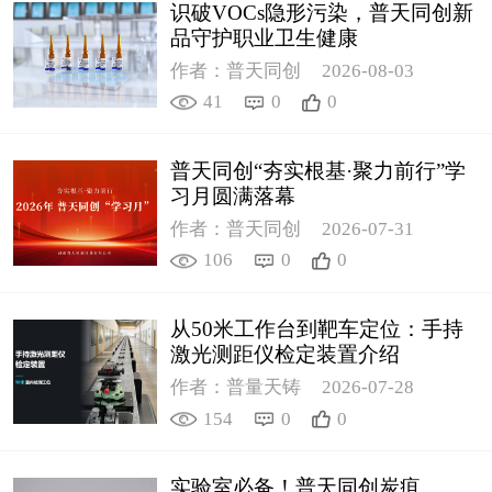
识破VOCs隐形污染，普天同创新
品守护职业卫生健康
作者：普天同创
2026-08-03
41
0
0
普天同创“夯实根基·聚力前行”学
习月圆满落幕
作者：普天同创
2026-07-31
106
0
0
从50米工作台到靶车定位：手持
激光测距仪检定装置介绍
作者：普量天铸
2026-07-28
154
0
0
实验室必备！普天同创炭疽