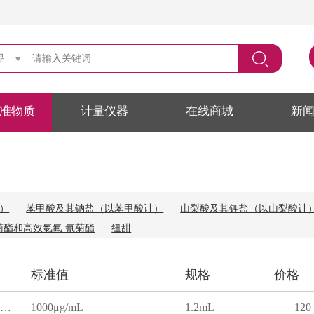
品
准物质
计量仪器
在线商城
新
）
苯甲酸及其钠盐（以苯甲酸计）
山梨酸及其钾盐（以山梨酸计
菊酯和高效氯氟 氰菊酯
纽甜
标准值
规格
价格
正己烷中高效氯氟氰菊酯溶液标准物质
1000μg/mL
1.2mL
120