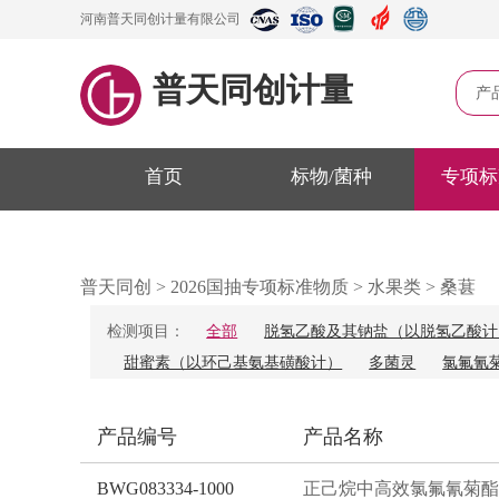
河南普天同创计量有限公司
普天同创计量
产
首页
标物/菌种
专项标
普天同创
>
2026国抽专项标准物质
>
水果类
>
桑葚
检测项目：
全部
脱氢乙酸及其钠盐（以脱氢乙酸计
甜蜜素（以环己基氨基磺酸计）
多菌灵
氯氟氰
产品编号
产品名称
BWG083334-1000