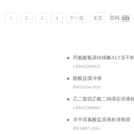
1
2
3
4
下一页
末页
GO
丙氨酸氨基转移酶ALT冻干
GBW(E)090165
醋酸盐缓冲液
BWZ8104-2016
乙二胺四乙酸二钠滴定溶液
GBW(E)086943
水中高氯酸盐溶液标准物质
BWJ4007-2016