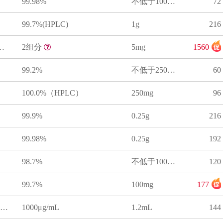
99.98%
不低于100mg
72
99.7%(HPLC)
1g
216
钠-D4同位素标准品
2组分
5mg
1560
99.2%
不低于250mg
60
100.0%（HPLC）
250mg
96
99.9%
0.25g
216
99.98%
0.25g
192
98.7%
不低于100mg
120
99.7%
100mg
177
正己烷中氯氟氰菊酯溶液标准物质
1000μg/mL
1.2mL
144