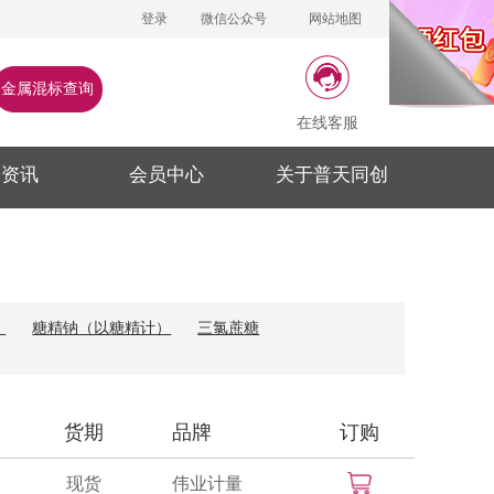
登录
微信公众号
网站地图
金属混标查询
在线客服
闻资讯
会员中心
关于普天同创
）
糖精钠（以糖精计）
三氯蔗糖
货期
品牌
订购
现货
伟业计量