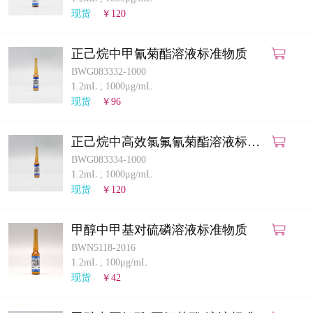
计量课堂
现货
￥120
新闻资讯
正己烷中甲氰菊酯溶液标准物质
BWG083332-1000
知识交流
1.2mL
;
1000μg/mL
现货
￥96
公司主页
正己烷中高效氯氟氰菊酯溶液标准
购物车
物质
BWG083334-1000
1.2mL
;
1000μg/mL
会员中心
现货
￥120
联系我们
甲醇中甲基对硫磷溶液标准物质
BWN5118-2016
返回主页
1.2mL
;
100μg/mL
现货
￥42