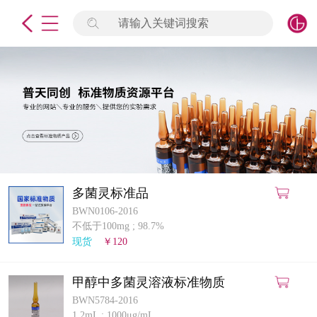
请输入关键词搜索
未登录
签到
点击登录
标准物质
产品专项
计量仪器
多菌灵标准品
BWN0106-2016
微生物检测/质控品
不低于100mg
;
98.7%
现货
￥120
定制标物
甲醇中多菌灵溶液标准物质
定制仪器
BWN5784-2016
1.2mL
;
1000μg/mL