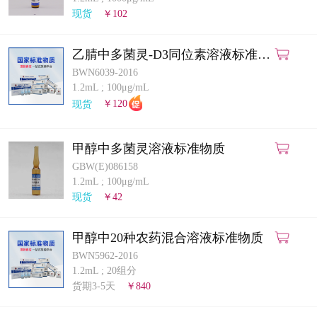
计量课堂
现货
￥102
新闻资讯
乙腈中多菌灵-D3同位素溶液标准物
质
BWN6039-2016
知识交流
1.2mL
;
100μg/mL
现货
￥120
公司主页
甲醇中多菌灵溶液标准物质
购物车
GBW(E)086158
1.2mL
;
100μg/mL
会员中心
现货
￥42
联系我们
甲醇中20种农药混合溶液标准物质
BWN5962-2016
返回主页
1.2mL
;
20组分
货期3-5天
￥840