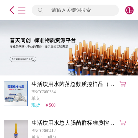
请输入关键词搜索
未登录
签到
点击登录
标准物质
产品专项
计量仪器
生活饮用水菌落总数质控样品（平
皿计数法）
BNCC360334
微生物检测/质控品
单支
现货
￥500
定制标物
生活饮用水总大肠菌群标准质控样
定制仪器
品（多管发酵法）
BNCC360412
单支
;
11组分