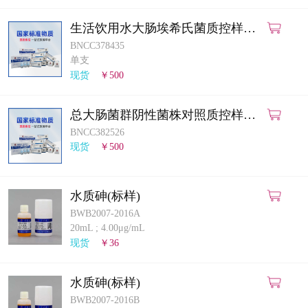
生活饮用水大肠埃希氏菌质控样品
（滤膜法）
BNCC378435
单支
现货
￥500
总大肠菌群阴性菌株对照质控样品
（多管发酵法）
BNCC382526
现货
￥500
水质砷(标样)
BWB2007-2016A
20mL
;
4.00μg/mL
现货
￥36
水质砷(标样)
BWB2007-2016B