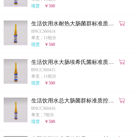
计量课堂
现货
￥500
新闻资讯
生活饮用水耐热大肠菌群标准质控
样品（多管发酵法）
BNCC360414
知识交流
单支
;
11组分
现货
￥500
公司主页
生活饮用水大肠埃希氏菌标准质控
购物车
样品（多管发酵法）
BNCC360415
单支
;
11组分
会员中心
现货
￥500
联系我们
生活饮用水总大肠菌群标准质控样
品（滤膜法）
BNCC360416
返回主页
单支
;
7组分
现货
￥500