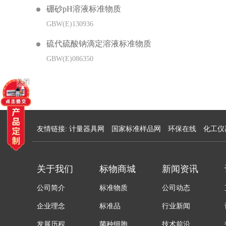
硼砂pH溶液标准物质
GBW(E)130936
硫代硫酸钠滴定溶液标准物质
GBW(E)086350
关闭
友情链接:
计量器具网
国家标准样品网
环保在线
化工仪
关于我们
标物商城
新闻资讯
公司简介
标准物质
公司动态
企业理念
标准品
行业新闻
发展历程
菌种细胞
技术前沿