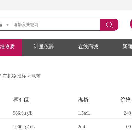
品
准物质
计量仪器
在线商城
新
2023 有机物指标
>
氯苯
标准值
规格
价格
566.9μg/L
1.5mL
240
1000μg/mL
2mL
60