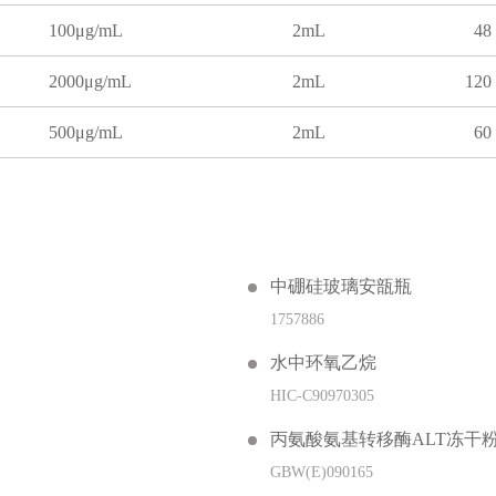
100μg/mL
2mL
48
2000μg/mL
2mL
120
500μg/mL
2mL
60
中硼硅玻璃安瓿瓶
1757886
水中环氧乙烷
HIC-C90970305
丙氨酸氨基转移酶ALT冻干
GBW(E)090165