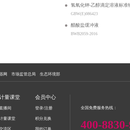
氢氧化钾-乙醇滴定溶液标准
GBW(E)086423
醋酸盐缓冲液
BWB2059-2016
器网
市场监管总局
生态环境部
计量课堂
会员中心
全国免费服务热线：
直播间
登录/注册
计量课堂
积分兑换
400-8830-
交流区
我的订单