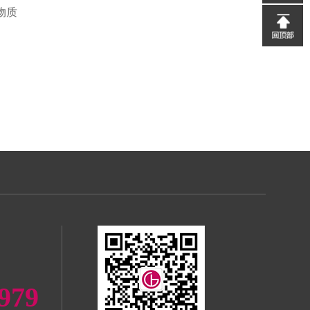
物质
979