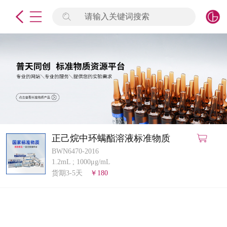
请输入关键词搜索
未登录
签到
点击登录
标准物质
产品专项
计量仪器
正己烷中环螨酯溶液标准物质
BWN6470-2016
微生物检测/质控品
1.2mL
;
1000μg/mL
货期3-5天
￥180
定制标物
定制仪器