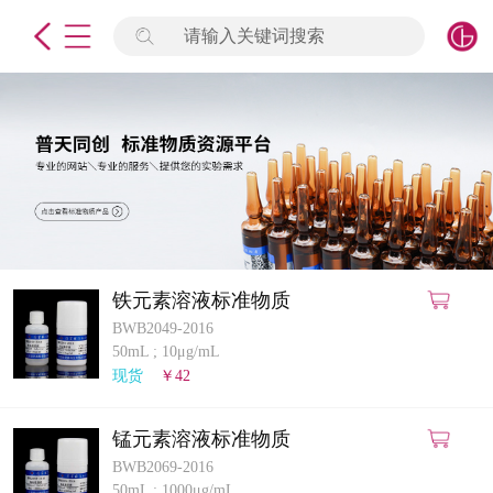
请输入关键词搜索
未登录
签到
点击登录
标准物质
产品专项
计量仪器
铁元素溶液标准物质
BWB2049-2016
微生物检测/质控品
50mL
;
10μg/mL
现货
￥42
定制标物
锰元素溶液标准物质
定制仪器
BWB2069-2016
50mL
;
1000μg/mL