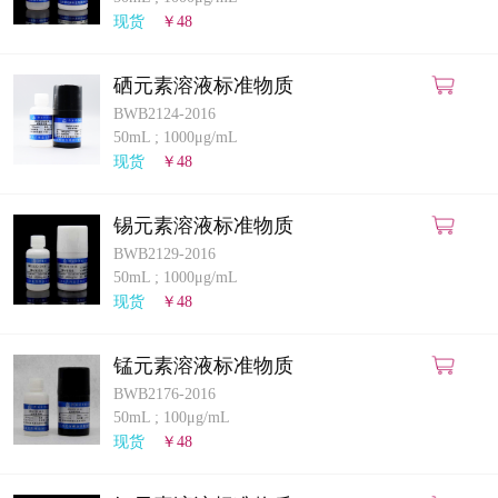
计量课堂
现货
￥48
新闻资讯
硒元素溶液标准物质
BWB2124-2016
知识交流
50mL
;
1000μg/mL
现货
￥48
公司主页
锡元素溶液标准物质
购物车
BWB2129-2016
50mL
;
1000μg/mL
会员中心
现货
￥48
联系我们
锰元素溶液标准物质
BWB2176-2016
返回主页
50mL
;
100μg/mL
现货
￥48