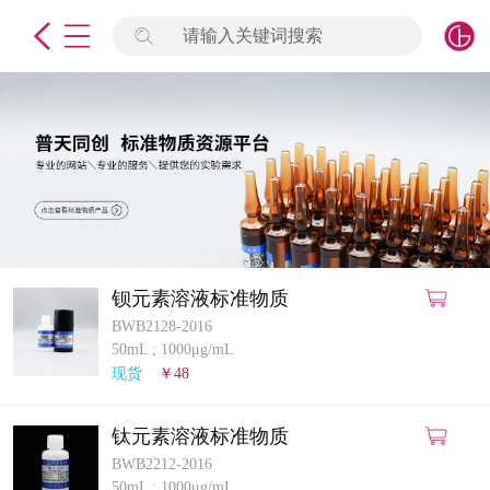
请输入关键词搜索
未登录
签到
点击登录
标准物质
产品专项
计量仪器
钡元素溶液标准物质
BWB2128-2016
微生物检测/质控品
50mL
;
1000μg/mL
现货
￥48
定制标物
钛元素溶液标准物质
定制仪器
BWB2212-2016
50mL
;
1000μg/mL