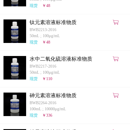
计量课堂
现货
￥48
新闻资讯
钛元素溶液标准物质
BWB2213-2016
知识交流
50mL
;
100μg/mL
现货
￥48
公司主页
水中二氧化硫溶液标准物质
购物车
BWB2217-2016
50mL
;
100μg/mL
会员中心
现货
￥110
联系我们
砷元素溶液标准物质
BWB2264-2016
返回主页
100mL
;
10000μg/mL
现货
￥336