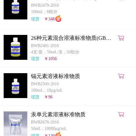
5009.268-2025)(ICP-MS法)
BWB2479-2016
100mL
;
6组分
现货
￥348
26种元素混合溶液标准物质(GB
5009.268-2025)(ICP-MS法)
BWB2481-2016
4支/套，50mL/支
;
26组分
现货
￥1056
镉元素溶液标准物质
BWB2500-2016
100mL
;
10μg/mL
现货
￥96
汞单元素溶液标准物质
BWB2678-2016
50mL
;
10000μg/mL
现货
￥120