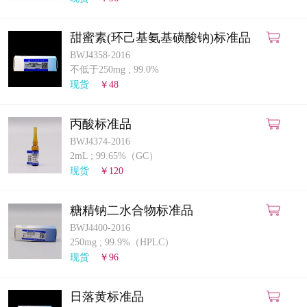
甜蜜素(环己基氨基磺酸钠)标准品
BWJ4358-2016
不低于250mg
;
99.0%
现货
￥48
丙酸标准品
BWJ4374-2016
2mL
;
99.65%（GC）
现货
￥120
糖精钠二水合物标准品
BWJ4400-2016
250mg
;
99.9%（HPLC）
现货
￥96
日落黄标准品