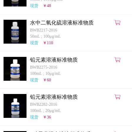
计量课堂
现货
￥48
新闻资讯
水中二氧化硫溶液标准物质
BWB2217-2016
知识交流
50mL
;
100μg/mL
现货
￥110
公司主页
铅元素溶液标准物质
购物车
BWB2275-2016
100mL
;
10μg/mL
会员中心
现货
￥60
联系我们
铅元素溶液标准物质
BWB2282-2016
返回主页
100mL
;
20μg/mL
现货
￥36