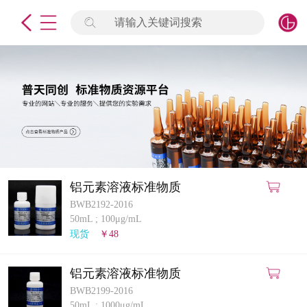
请输入关键词搜索
未登录
签到
点击登录
标准物质
产品专项
计量仪器
铝元素溶液标准物质
BWB2192-2016
微生物检测/质控品
50mL
;
100μg/mL
现货
￥48
定制标物
铝元素溶液标准物质
定制仪器
BWB2199-2016
50mL
;
1000μg/mL