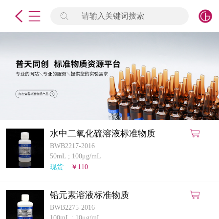
请输入关键词搜索
未登录
签到
点击登录
标准物质
产品专项
计量仪器
水中二氧化硫溶液标准物质
BWB2217-2016
微生物检测/质控品
50mL
;
100μg/mL
现货
￥110
定制标物
铅元素溶液标准物质
定制仪器
BWB2275-2016
100mL
;
10μg/mL