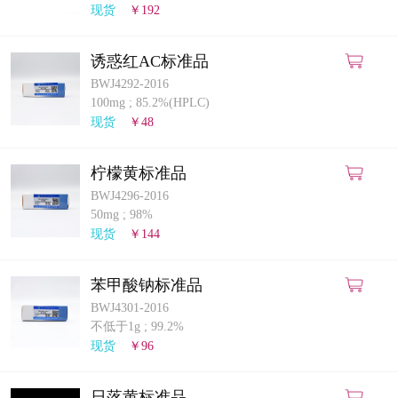
现货
￥192
诱惑红AC标准品
BWJ4292-2016
100mg
;
85.2%(HPLC)
现货
￥48
柠檬黄标准品
BWJ4296-2016
50mg
;
98%
现货
￥144
苯甲酸钠标准品
BWJ4301-2016
不低于1g
;
99.2%
现货
￥96
日落黄标准品