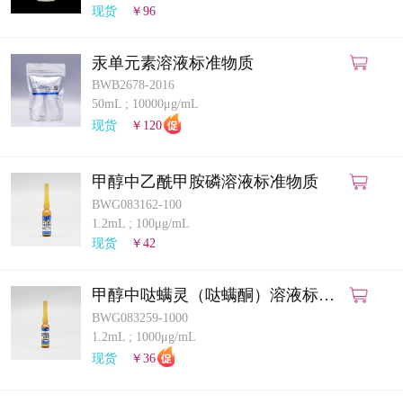
现货
￥96
汞单元素溶液标准物质
BWB2678-2016
50mL
;
10000μg/mL
现货
￥120
甲醇中乙酰甲胺磷溶液标准物质
BWG083162-100
1.2mL
;
100μg/mL
现货
￥42
甲醇中哒螨灵（哒螨酮）溶液标准
物质
BWG083259-1000
1.2mL
;
1000μg/mL
现货
￥36