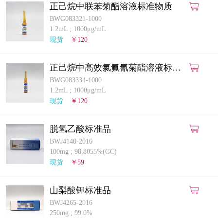
正己烷中联苯菊酯溶液标准物质
BWG083321-1000
1.2mL
;
1000μg/mL
现货
￥120
正己烷中高效氯氟氰菊酯溶液标准
物质
BWG083334-1000
1.2mL
;
1000μg/mL
现货
￥120
脱氢乙酸标准品
BWJ4140-2016
100mg
;
98.8055%(GC)
现货
￥59
山梨酸钾标准品
BWJ4265-2016
250mg
;
99.0%