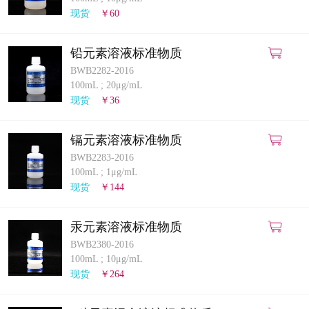
计量课堂
现货
￥60
新闻资讯
铅元素溶液标准物质
BWB2282-2016
知识交流
100mL
;
20μg/mL
现货
￥36
公司主页
镉元素溶液标准物质
购物车
BWB2283-2016
100mL
;
1μg/mL
会员中心
现货
￥144
联系我们
汞元素溶液标准物质
BWB2380-2016
返回主页
100mL
;
10μg/mL
现货
￥264