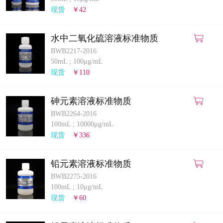
计量课堂
现货
￥42
新闻资讯
水中二氧化硫溶液标准物质
BWB2217-2016
知识交流
50mL
;
100μg/mL
现货
￥110
公司主页
砷元素溶液标准物质
购物车
BWB2264-2016
100mL
;
10000μg/mL
会员中心
现货
￥336
联系我们
铅元素溶液标准物质
BWB2275-2016
返回主页
100mL
;
10μg/mL
现货
￥60