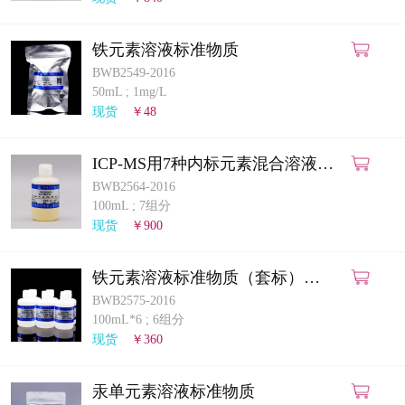
铁元素溶液标准物质
BWB2549-2016
50mL
;
1mg/L
现货
￥48
ICP-MS用7种内标元素混合溶液标
准物质(铋、锗、铟、铑、铼、钪、
BWB2564-2016
钇)
100mL
;
7组分
现货
￥900
铁元素溶液标准物质（套标）
（GB/T5750.6-2023）
BWB2575-2016
100mL*6
;
6组分
现货
￥360
汞单元素溶液标准物质