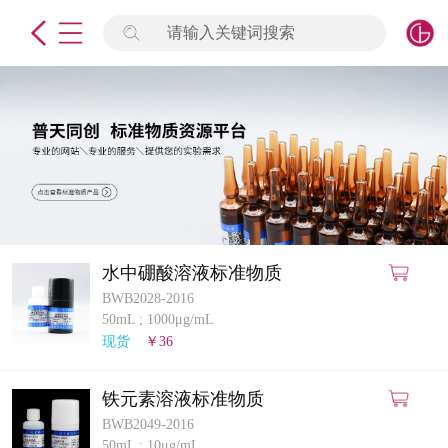
请输入关键词搜索
未登录
签到
点击登录
标准物质
产品专项
计量仪器
水中硼酸溶液标准物质
BWB2028-2016
微生物检测/质控品
50mL
;
1000μg/mL
现货
￥36
定制标物
铁元素溶液标准物质
定制仪器
BWB2049-2016
50mL
;
10μg/mL