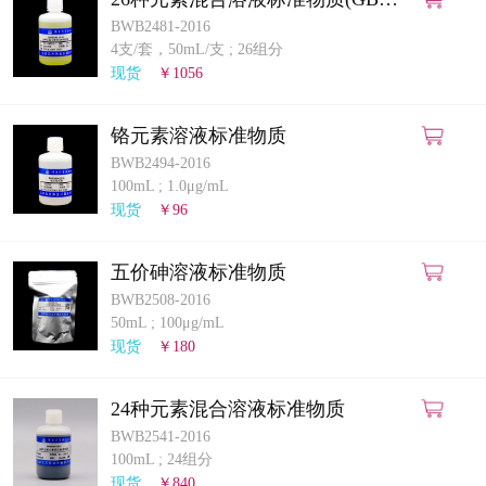
5009.268-2025)(ICP-MS法)
BWB2481-2016
4支/套，50mL/支
;
26组分
现货
￥1056
铬元素溶液标准物质
BWB2494-2016
100mL
;
1.0μg/mL
现货
￥96
五价砷溶液标准物质
BWB2508-2016
50mL
;
100μg/mL
现货
￥180
24种元素混合溶液标准物质
BWB2541-2016
100mL
;
24组分
现货
￥840