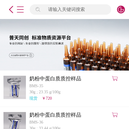
请输入关键词搜索
未登录
签到
点击登录
标准物质
产品专项
计量仪器
奶粉中蛋白质质控样品
BMS-35
微生物检测/质控品
30g
;
23.35 g/100g
现货
￥720
定制标物
奶粉中蛋白质质控样品
定制仪器
BMS-36
30g
;
33.44 g/100g