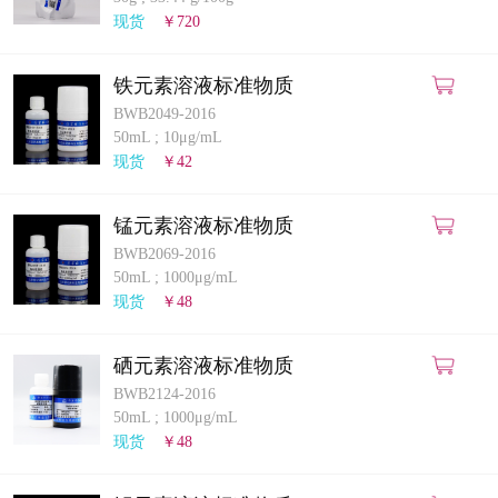
计量课堂
现货
￥720
新闻资讯
铁元素溶液标准物质
BWB2049-2016
知识交流
50mL
;
10μg/mL
现货
￥42
公司主页
锰元素溶液标准物质
购物车
BWB2069-2016
50mL
;
1000μg/mL
会员中心
现货
￥48
联系我们
硒元素溶液标准物质
BWB2124-2016
返回主页
50mL
;
1000μg/mL
现货
￥48