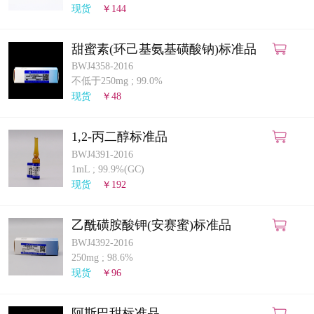
现货
￥144
甜蜜素(环己基氨基磺酸钠)标准品
BWJ4358-2016
不低于250mg
;
99.0%
现货
￥48
1,2-丙二醇标准品
BWJ4391-2016
1mL
;
99.9%(GC)
现货
￥192
乙酰磺胺酸钾(安赛蜜)标准品
BWJ4392-2016
250mg
;
98.6%
现货
￥96
阿斯巴甜标准品