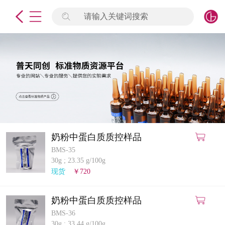
请输入关键词搜索
未登录
签到
点击登录
标准物质
产品专项
计量仪器
奶粉中蛋白质质控样品
BMS-35
微生物检测/质控品
30g
;
23.35 g/100g
现货
￥720
定制标物
奶粉中蛋白质质控样品
定制仪器
BMS-36
30g
;
33.44 g/100g