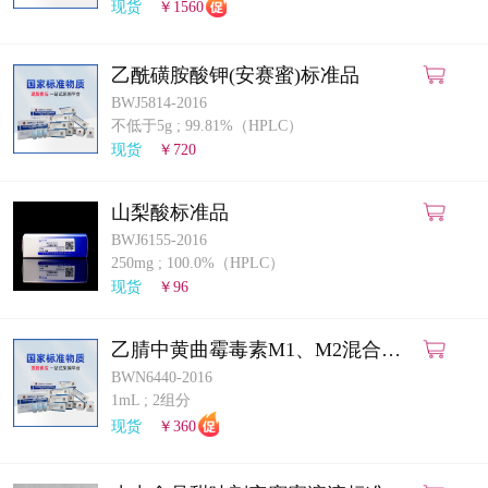
现货
￥1560
乙酰磺胺酸钾(安赛蜜)标准品
BWJ5814-2016
不低于5g
;
99.81%（HPLC）
现货
￥720
山梨酸标准品
BWJ6155-2016
250mg
;
100.0%（HPLC）
现货
￥96
乙腈中黄曲霉毒素M1、M2混合溶
液标准物质
BWN6440-2016
1mL
;
2组分
现货
￥360