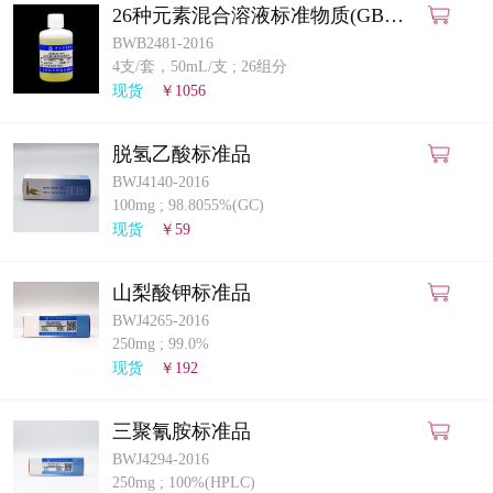
26种元素混合溶液标准物质(GB
5009.268-2025)(ICP-MS法)
BWB2481-2016
4支/套，50mL/支
;
26组分
现货
￥1056
脱氢乙酸标准品
BWJ4140-2016
100mg
;
98.8055%(GC)
现货
￥59
山梨酸钾标准品
BWJ4265-2016
250mg
;
99.0%
现货
￥192
三聚氰胺标准品
BWJ4294-2016
250mg
;
100%(HPLC)