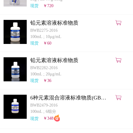
计量课堂
现货
￥720
新闻资讯
铅元素溶液标准物质
BWB2275-2016
知识交流
100mL
;
10μg/mL
现货
￥60
公司主页
铅元素溶液标准物质
购物车
BWB2282-2016
100mL
;
20μg/mL
会员中心
现货
￥36
联系我们
6种元素混合溶液标准物质(GB
5009.268-2025)(ICP-MS法)
BWB2479-2016
返回主页
100mL
;
6组分
现货
￥348