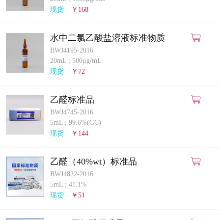
计量课堂
现货
￥168
新闻资讯
水中二氯乙酸盐溶液标准物质
BWJ4195-2016
知识交流
20mL
;
500μg/mL
现货
￥72
公司主页
乙醛标准品
购物车
BWJ4745-2016
5mL
;
99.6%(GC)
会员中心
现货
￥144
联系我们
乙醛（40%wt）标准品
BWJ4822-2016
返回主页
5mL
;
41.1%
现货
￥51