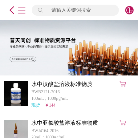
请输入关键词搜索
未登录
签到
点击登录
标准物质
产品专项
计量仪器
水中溴酸盐溶液标准物质
BWB2121-2016
微生物检测/质控品
100mL
;
1000μg/mL
现货
￥144
定制标物
水中亚氯酸盐溶液标准物质
定制仪器
BWJ4164-2016
20mL
;
1000μg/mL