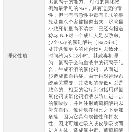
出氟离子的能力。 可溶的氟化物，
例如最常见的NaF，具有适度的毒
性，但已有与急性中毒有关联的事
故及自杀个案被报道出来。尽管最
小致死剂量尚不清楚，已经有报道
称4g NaF对一个成年人足以致命。
少至0.2g的氟硅酸钠（Na2SiF6）
及其含氟更多的化合物可以致死，
理化性质
时间约为5-12小时。其致毒机理
为，氟离子会与血液中的钙离子结
合，生成不溶的氟化钙，从而进一
步造成低血钙症。由于钙对神经系
统至关重要，其浓度的降低可以是
致命的。相应的治疗则包括用稀氢
氧化钙或氯化钙溶液以防止进一步
的氟吸收，并且注射葡萄糖酸钙以
补充血钙。氟化氢在相比之下更加
危险，因为它具有腐蚀性和挥发
性，因此可通过吸入或皮肤吸收而
进入人体，造成氟中毒。葡萄糖酸