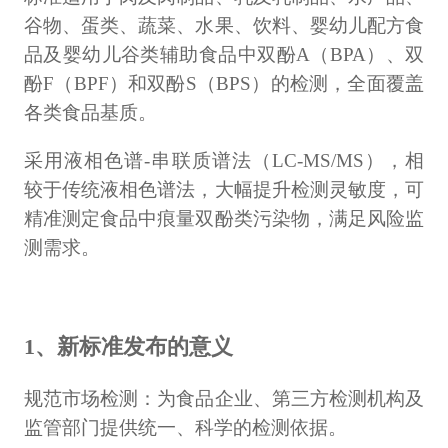
计量课堂
谷物、蛋类、蔬菜、水果、饮料、婴幼儿配方食
品及婴幼儿谷类辅助食品中双酚A（BPA）、双
新闻资讯
酚F（BPF）和双酚S（BPS）的检测，全面覆盖
知识交流
各类食品基质。
公司主页
采用液相色谱-串联质谱法（LC-MS/MS），相
较于传统液相色谱法，大幅提升检测灵敏度，可
购物车
精准测定食品中痕量双酚类污染物，满足风险监
测需求。
会员中心
联系我们
1、新标准发布的意义
返回主页
规范市场检测：为食品企业、第三方检测机构及
监管部门提供统一、科学的检测依据。