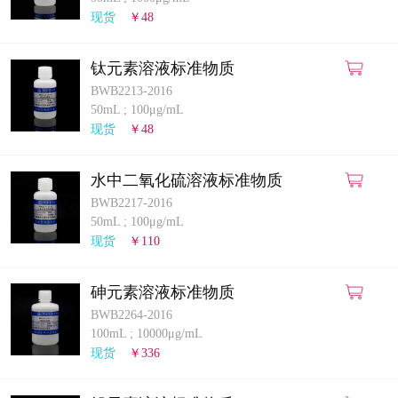
计量课堂
现货
￥48
新闻资讯
钛元素溶液标准物质
BWB2213-2016
知识交流
50mL
;
100μg/mL
现货
￥48
公司主页
水中二氧化硫溶液标准物质
购物车
BWB2217-2016
50mL
;
100μg/mL
会员中心
现货
￥110
联系我们
砷元素溶液标准物质
BWB2264-2016
返回主页
100mL
;
10000μg/mL
现货
￥336