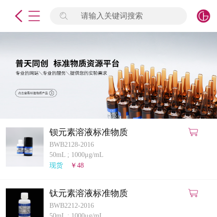
请输入关键词搜索
未登录
签到
点击登录
标准物质
产品专项
计量仪器
钡元素溶液标准物质
BWB2128-2016
微生物检测/质控品
50mL
;
1000μg/mL
现货
￥48
定制标物
钛元素溶液标准物质
定制仪器
BWB2212-2016
50mL
;
1000μg/mL