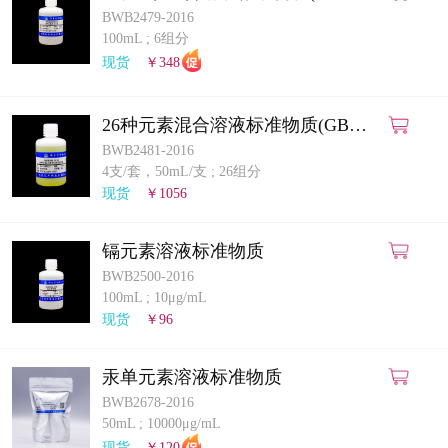
5009.268-2025)(ICP-MS法)
BWB2479-2016
100mL
;
6组分
现货
￥348
26种元素混合溶液标准物质(GB
5009.268-2025)(ICP-MS法)
BWB2481-2016
4支/套，50mL/支
;
26组分
现货
￥1056
镉元素溶液标准物质
BWB2500-2016
100mL
;
10μg/mL
现货
￥96
汞单元素溶液标准物质
BWB2678-2016
50mL
;
10000μg/mL
现货
￥120