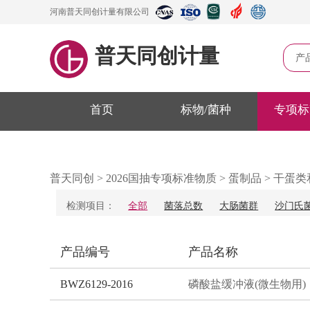
河南普天同创计量有限公司
普天同创计量
产
首页
标物/菌种
专项标
普天同创
>
2026国抽专项标准物质
>
蛋制品
>
干蛋类
检测项目：
全部
菌落总数
大肠菌群
沙门氏菌
产品编号
产品名称
BWZ6129-2016
磷酸盐缓冲液(微生物用)