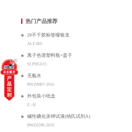
热门产品推荐
2#不干胶标签哑银龙
ALT-005
离子色谱塑料瓶+盖子
关闭
SLPHG015
无氨水
BWZ8087-2016
外包装小纸盒
Z--H
碱性碘化汞钾试液(纳氏试剂A)
BWZ6596-2016