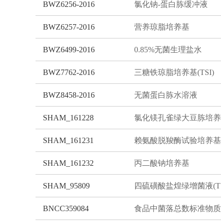
BWZ6256-2016
氯化钠-蛋白胨缓冲液
BWZ6257-2016
营养琼脂培养基
BWZ6499-2016
0.85%无菌生理盐水
BWZ7762-2016
三糖铁琼脂培养基(TSI)
BWZ8458-2016
无菌蛋白胨水溶液
SHAM_161228
氯化镁孔雀绿大豆胨培养
SHAM_161231
赖氨酸脱羧酶试验培养基
SHAM_161232
丙二酸钠培养基
SHAM_95809
BNCC359084
食品中菌落总数标准物质