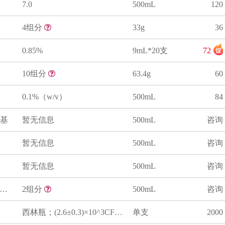
7.0
500mL
120
4组分
33g
36
0.85%
9mL*20支
72
10组分
63.4g
60
0.1%（w/v）
500mL
84
基
暂无信息
500mL
咨询
暂无信息
500mL
咨询
暂无信息
500mL
咨询
四硫磺酸盐煌绿增菌液(TTB)
2组分
500mL
咨询
西林瓶；(2.6±0.3)×10^3CFU/瓶；单支
单支
2000