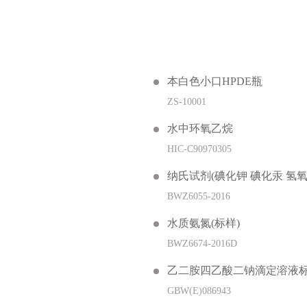
本白色小口HPDE瓶
ZS-10001
水中环氧乙烷
HIC-C90970305
纳氏试剂(碘化钾 碘化汞 氢氧
BWZ6055-2016
水质氨氮(标样)
BWZ6674-2016D
乙二胺四乙酸二钠滴定溶液
GBW(E)086943