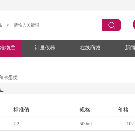
品
准物质
计量仪器
在线商城
新
和冰蛋类
a
标准值
规格
价格
7.2
500mL
102