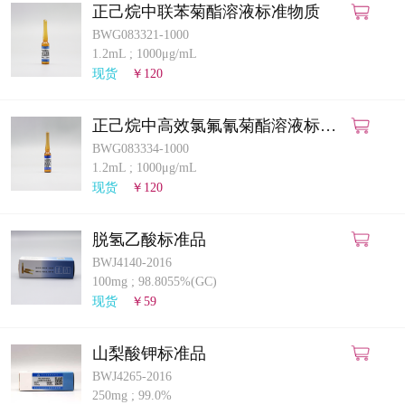
正己烷中联苯菊酯溶液标准物质
BWG083321-1000
1.2mL
;
1000μg/mL
现货
￥120
正己烷中高效氯氟氰菊酯溶液标准
物质
BWG083334-1000
1.2mL
;
1000μg/mL
现货
￥120
脱氢乙酸标准品
BWJ4140-2016
100mg
;
98.8055%(GC)
现货
￥59
山梨酸钾标准品
BWJ4265-2016
250mg
;
99.0%