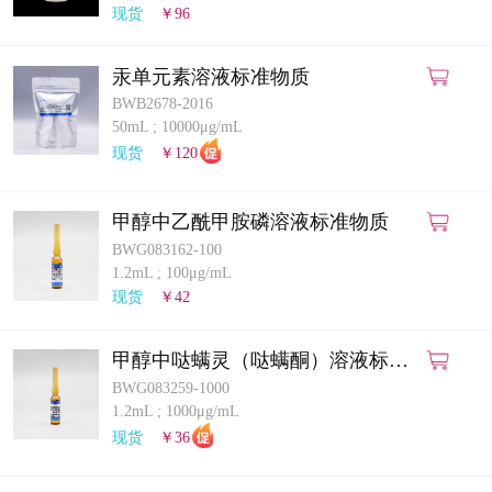
现货
￥96
汞单元素溶液标准物质
BWB2678-2016
50mL
;
10000μg/mL
现货
￥120
甲醇中乙酰甲胺磷溶液标准物质
BWG083162-100
1.2mL
;
100μg/mL
现货
￥42
甲醇中哒螨灵（哒螨酮）溶液标准
物质
BWG083259-1000
1.2mL
;
1000μg/mL
现货
￥36