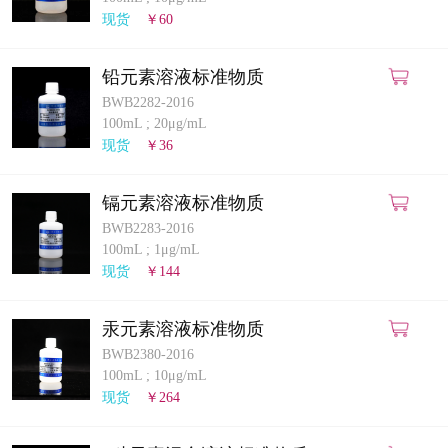
计量课堂
现货
￥60
新闻资讯
铅元素溶液标准物质
BWB2282-2016
知识交流
100mL
;
20μg/mL
现货
￥36
公司主页
镉元素溶液标准物质
购物车
BWB2283-2016
100mL
;
1μg/mL
会员中心
现货
￥144
联系我们
汞元素溶液标准物质
BWB2380-2016
返回主页
100mL
;
10μg/mL
现货
￥264