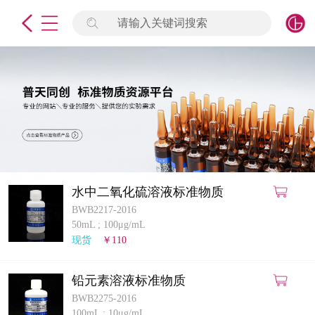
请输入关键词搜索
未登录
签到
点击登录
标准物质
产品专项
计量仪器
水中二氧化硫溶液标准物质
BWB2217-2016
微生物检测/质控品
50mL
;
100μg/mL
现货
￥110
定制标物
铅元素溶液标准物质
定制仪器
BWB2275-2016
100mL
;
10μg/mL