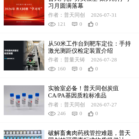
习月圆满落幕
作者：普天同创
2026-07-31
121
0
0
从50米工作台到靶车定位：手持
激光测距仪检定装置介绍
作者：普量天铸
2026-07-28
160
0
0
实验室必备！普天同创炭疽
CA/PA基因质粒标准品
作者：普天同创
2026-07-27
246
0
0
破解畜禽肉药残管控难题，普天