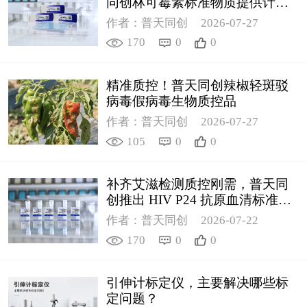
同创林可霉素标准物质提供计量
支撑
作者：普天同创
2026-07-27
170
0
0
精准质控！普天同创辣椒轻斑驳
病毒假病毒生物质控品
作者：普天同创
2026-07-27
105
0
0
补齐艾滋检测质控刚需，普天同
创推出 HIV P24 抗原血清标准物
质
作者：普天同创
2026-07-22
170
0
0
引伸计标定仪，主要解决哪些标
定问题？