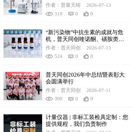
作者：普量天铸
2026-07-13
319
0
0
“新污染物”中抗生素的成就与危
机，普天同创喹诺酮、磺胺类质
控新品筑牢环境安全防线
作者：普天同创
2026-07-13
524
0
0
普天同创2026年中总结暨表彰大
会圆满举行
作者：普天同创
2026-07-11
300
0
0
计量仪器 | 非标工装检具定制：您
提供规程，我们负责制作