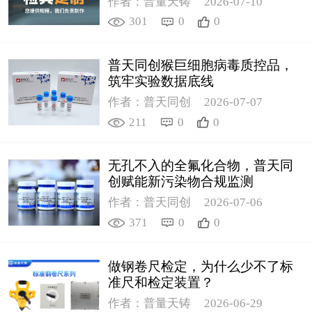
作者：普量天铸
2026-07-10
301
0
0
普天同创猴巨细胞病毒质控品，
筑牢实验数据底线
作者：普天同创
2026-07-07
211
0
0
无孔不入的全氟化合物，普天同
创赋能新污染物合规监测
作者：普天同创
2026-07-06
371
0
0
做钢卷尺检定，为什么少不了标
准尺和检定装置？
作者：普量天铸
2026-06-29