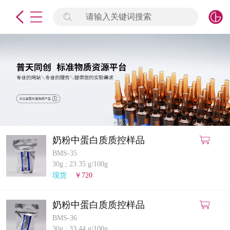
请输入关键词搜索
未登录
签到
点击登录
标准物质
产品专项
计量仪器
奶粉中蛋白质质控样品
BMS-35
微生物检测/质控品
30g
;
23.35 g/100g
现货
￥720
定制标物
奶粉中蛋白质质控样品
定制仪器
BMS-36
30g
;
33.44 g/100g