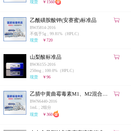
现货
￥1560
乙酰磺胺酸钾(安赛蜜)标准品
BWJ5814-2016
不低于5g
;
99.81%（HPLC）
现货
￥720
山梨酸标准品
BWJ6155-2016
250mg
;
100.0%（HPLC）
现货
￥96
乙腈中黄曲霉毒素M1、M2混合溶
液标准物质
BWN6440-2016
1mL
;
2组分
现货
￥360