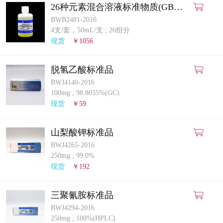
26种元素混合溶液标准物质(GB
5009.268-2025)(ICP-MS法)
BWB2481-2016
4支/套，50mL/支
;
26组分
现货
￥1056
脱氢乙酸标准品
BWJ4140-2016
100mg
;
98.8055%(GC)
现货
￥59
山梨酸钾标准品
BWJ4265-2016
250mg
;
99.0%
现货
￥192
三聚氰胺标准品
BWJ4294-2016
250mg
;
100%(HPLC)