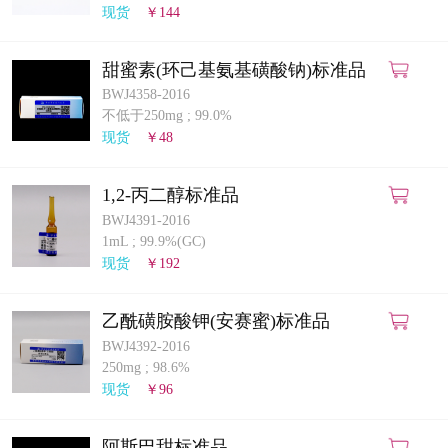
现货
￥144
甜蜜素(环己基氨基磺酸钠)标准品
BWJ4358-2016
不低于250mg
;
99.0%
现货
￥48
1,2-丙二醇标准品
BWJ4391-2016
1mL
;
99.9%(GC)
现货
￥192
乙酰磺胺酸钾(安赛蜜)标准品
BWJ4392-2016
250mg
;
98.6%
现货
￥96
阿斯巴甜标准品