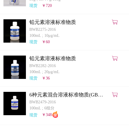
计量课堂
现货
￥720
新闻资讯
铅元素溶液标准物质
BWB2275-2016
知识交流
100mL
;
10μg/mL
现货
￥60
公司主页
铅元素溶液标准物质
购物车
BWB2282-2016
100mL
;
20μg/mL
会员中心
现货
￥36
联系我们
6种元素混合溶液标准物质(GB
5009.268-2025)(ICP-MS法)
BWB2479-2016
返回主页
100mL
;
6组分
现货
￥348