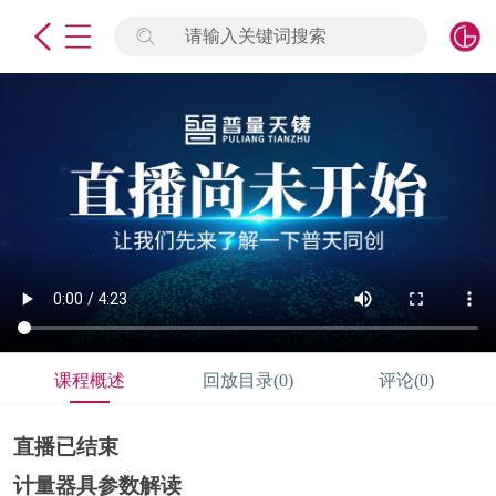
请输入关键词搜索
未登录
签到
点击登录
标准物质
产品专项
计量仪器
微生物检测/质控品
课程概述
回放目录(0)
评论(0)
定制标物
直播已结束
定制仪器
计量器具参数解读