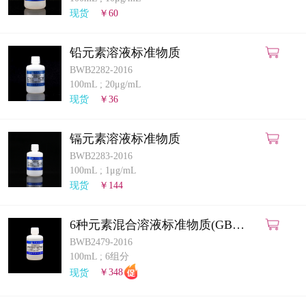
计量课堂
现货
￥60
新闻资讯
铅元素溶液标准物质
BWB2282-2016
知识交流
100mL
;
20μg/mL
现货
￥36
公司主页
镉元素溶液标准物质
购物车
BWB2283-2016
100mL
;
1μg/mL
会员中心
现货
￥144
联系我们
6种元素混合溶液标准物质(GB
5009.268-2025)(ICP-MS法)
BWB2479-2016
返回主页
100mL
;
6组分
现货
￥348