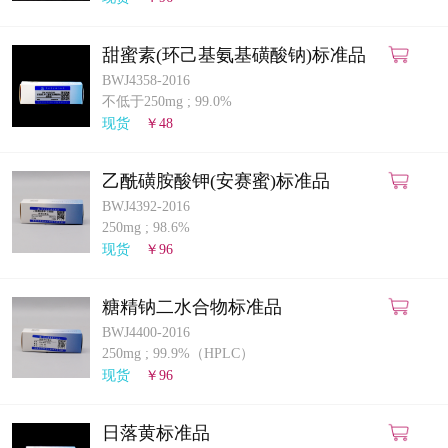
甜蜜素(环己基氨基磺酸钠)标准品
BWJ4358-2016
不低于250mg
;
99.0%
现货
￥48
乙酰磺胺酸钾(安赛蜜)标准品
BWJ4392-2016
250mg
;
98.6%
现货
￥96
糖精钠二水合物标准品
BWJ4400-2016
250mg
;
99.9%（HPLC）
现货
￥96
日落黄标准品