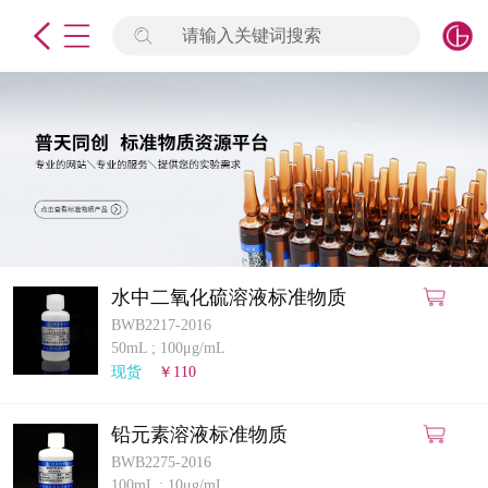
请输入关键词搜索
未登录
签到
点击登录
标准物质
产品专项
计量仪器
水中二氧化硫溶液标准物质
BWB2217-2016
微生物检测/质控品
50mL
;
100μg/mL
现货
￥110
定制标物
铅元素溶液标准物质
定制仪器
BWB2275-2016
100mL
;
10μg/mL