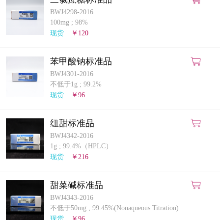
BWJ4298-2016
100mg
;
98%
现货
￥120
苯甲酸钠标准品
BWJ4301-2016
不低于1g
;
99.2%
现货
￥96
纽甜标准品
BWJ4342-2016
1g
;
99.4%（HPLC）
现货
￥216
甜菜碱标准品
BWJ4343-2016
不低于50mg
;
99.45%(Nonaqueous Titration)
现货
￥96