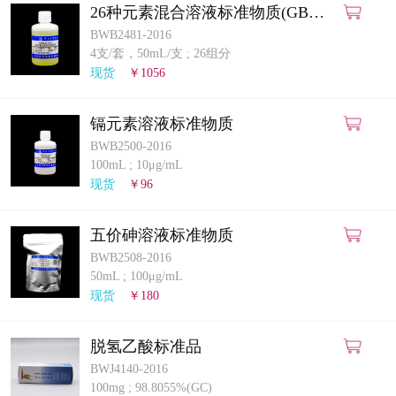
26种元素混合溶液标准物质(GB
5009.268-2025)(ICP-MS法)
BWB2481-2016
4支/套，50mL/支
;
26组分
现货
￥1056
镉元素溶液标准物质
BWB2500-2016
100mL
;
10μg/mL
现货
￥96
五价砷溶液标准物质
BWB2508-2016
50mL
;
100μg/mL
现货
￥180
脱氢乙酸标准品
BWJ4140-2016
100mg
;
98.8055%(GC)