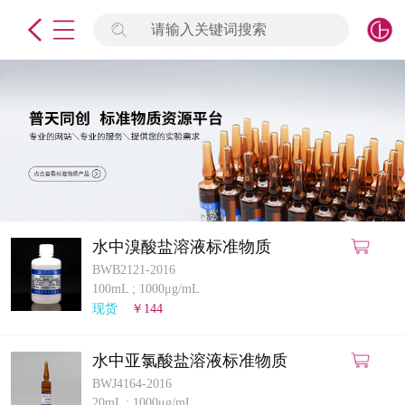
请输入关键词搜索
未登录
签到
点击登录
标准物质
产品专项
计量仪器
水中溴酸盐溶液标准物质
BWB2121-2016
微生物检测/质控品
100mL
;
1000μg/mL
现货
￥144
定制标物
水中亚氯酸盐溶液标准物质
定制仪器
BWJ4164-2016
20mL
;
1000μg/mL