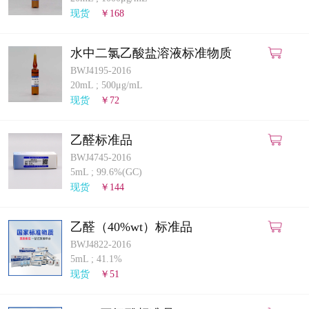
计量课堂
现货
￥168
新闻资讯
水中二氯乙酸盐溶液标准物质
BWJ4195-2016
知识交流
20mL
;
500μg/mL
现货
￥72
公司主页
乙醛标准品
购物车
BWJ4745-2016
5mL
;
99.6%(GC)
会员中心
现货
￥144
联系我们
乙醛（40%wt）标准品
BWJ4822-2016
返回主页
5mL
;
41.1%
现货
￥51