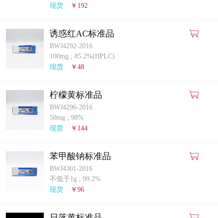
现货
￥192
诱惑红AC标准品
BWJ4292-2016
100mg
;
85.2%(HPLC)
现货
￥48
柠檬黄标准品
BWJ4296-2016
50mg
;
98%
现货
￥144
苯甲酸钠标准品
BWJ4301-2016
不低于1g
;
99.2%
现货
￥96
日落黄标准品