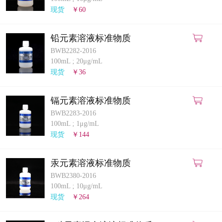
计量课堂
现货
￥60
新闻资讯
铅元素溶液标准物质
BWB2282-2016
知识交流
100mL
;
20μg/mL
现货
￥36
公司主页
镉元素溶液标准物质
购物车
BWB2283-2016
100mL
;
1μg/mL
会员中心
现货
￥144
联系我们
汞元素溶液标准物质
BWB2380-2016
返回主页
100mL
;
10μg/mL
现货
￥264