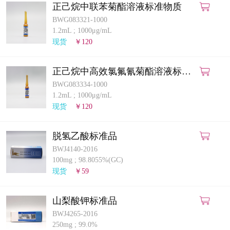
正己烷中联苯菊酯溶液标准物质
BWG083321-1000
1.2mL
;
1000μg/mL
现货
￥120
正己烷中高效氯氟氰菊酯溶液标准
物质
BWG083334-1000
1.2mL
;
1000μg/mL
现货
￥120
脱氢乙酸标准品
BWJ4140-2016
100mg
;
98.8055%(GC)
现货
￥59
山梨酸钾标准品
BWJ4265-2016
250mg
;
99.0%