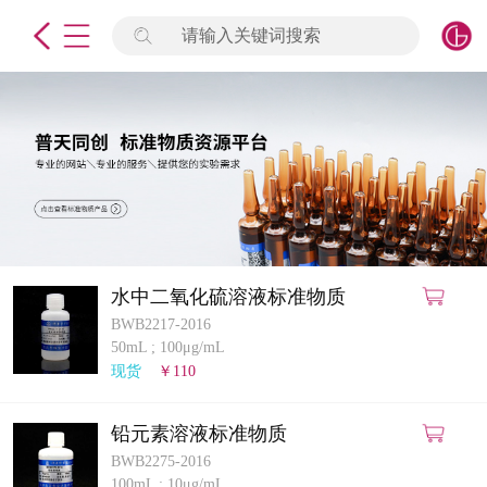
请输入关键词搜索
未登录
签到
点击登录
标准物质
产品专项
计量仪器
水中二氧化硫溶液标准物质
BWB2217-2016
微生物检测/质控品
50mL
;
100μg/mL
现货
￥110
定制标物
铅元素溶液标准物质
定制仪器
BWB2275-2016
100mL
;
10μg/mL