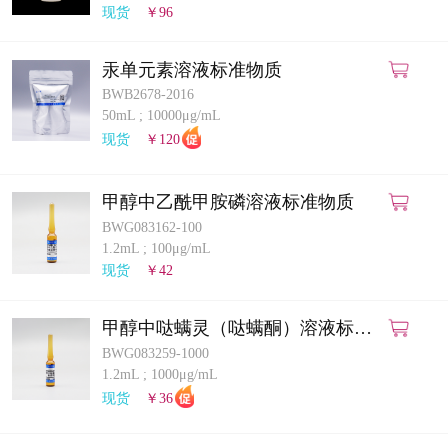
现货
￥96
汞单元素溶液标准物质
BWB2678-2016
50mL
;
10000μg/mL
现货
￥120
甲醇中乙酰甲胺磷溶液标准物质
BWG083162-100
1.2mL
;
100μg/mL
现货
￥42
甲醇中哒螨灵（哒螨酮）溶液标准
物质
BWG083259-1000
1.2mL
;
1000μg/mL
现货
￥36