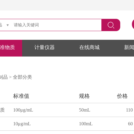
品
准物质
计量仪器
在线商城
新
制品
>
全部分类
标准值
规格
价格
质
100μg/mL
50mL
110
10μg/mL
100mL
60