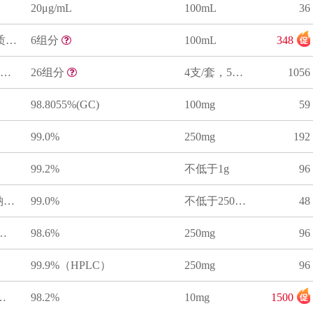
20μg/mL
100mL
36
6种元素混合溶液标准物质(GB 5009.268-2025)(ICP-MS法)
6组分
100mL
348
26种元素混合溶液标准物质(GB 5009.268-2025)(ICP-MS法)
26组分
4支/套，50mL/支
1056
98.8055%(GC)
100mg
59
99.0%
250mg
192
99.2%
不低于1g
96
甜蜜素(环己基氨基磺酸钠)标准品
99.0%
不低于250mg
48
钾(安赛蜜)标准品
98.6%
250mg
96
99.9%（HPLC）
250mg
96
酸钠-D4标准品
98.2%
10mg
1500