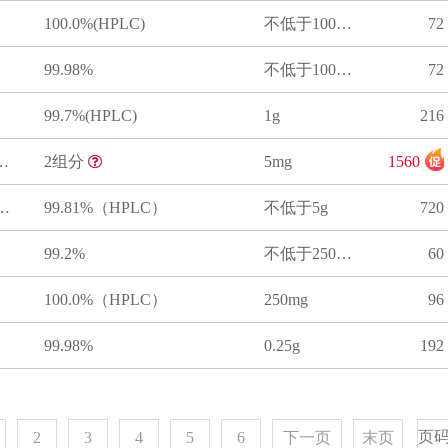
100.0%(HPLC)
不低于100mg
72
99.98%
不低于100mg
72
99.7%(HPLC)
1g
216
钠-D4同位素标准品
2组分
5mg
1560
钾(安赛蜜)标准品
99.81%（HPLC）
不低于5g
720
99.2%
不低于250mg
60
100.0%（HPLC）
250mg
96
99.98%
0.25g
192
2
3
4
5
6
下一页
末页