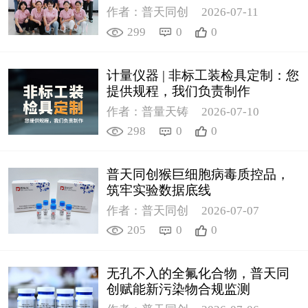
作者：普天同创
2026-07-11
299
0
0
计量仪器 | 非标工装检具定制：您
提供规程，我们负责制作
作者：普量天铸
2026-07-10
298
0
0
普天同创猴巨细胞病毒质控品，
筑牢实验数据底线
作者：普天同创
2026-07-07
205
0
0
无孔不入的全氟化合物，普天同
创赋能新污染物合规监测