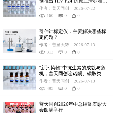
创推出 HIV P24 抗原血清标准物
质
作者：普天同创
2026-07-22
160
0
0
引伸计标定仪，主要解决哪些标
定问题？
作者：普量天铸
2026-07-13
313
0
0
“新污染物”中抗生素的成就与危
机，普天同创喹诺酮、磺胺类质
控新品筑牢环境安全防线
作者：普天同创
2026-07-13
495
0
0
普天同创2026年中总结暨表彰大
会圆满举行