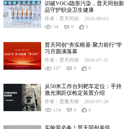
识破VOCs隐形污染，普天同创新
品守护职业卫生健康
作者：普天同创
2026-08-03
54
0
0
普天同创“夯实根基·聚力前行”学
习月圆满落幕
作者：普天同创
2026-07-31
107
0
0
从50米工作台到靶车定位：手持
激光测距仪检定装置介绍
作者：普量天铸
2026-07-28
154
0
0
实验室必备！普天同创炭疽