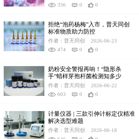
356
0
0
拒绝“泡药杨梅”入市，普天同创
标准物质助力防控
作者：普天同创
2026-06-23
474
0
0
奶粉安全警报再响！“隐形杀
手”蜡样芽孢杆菌检测知多少
作者：普天同创
2026-06-22
603
0
0
计量仪器 | 三款引伸计标定仪精准
解决选型难题
作者：普天同创
2026-06-18