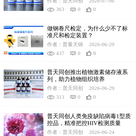
作者：普天同创
2026-07-06
363
0
0
做钢卷尺检定，为什么少不了标
准尺和检定装置？
作者：普量天铸
2026-06-29
437
0
0
普天同创推出植物激素储存液系
列，助力植物组织培养
作者：普天同创
2026-06-29
313
0
0
普天同创人类免疫缺陷病毒1型质
控品，精准把控HIV检测质量
作者：普天同创
2026-06-24