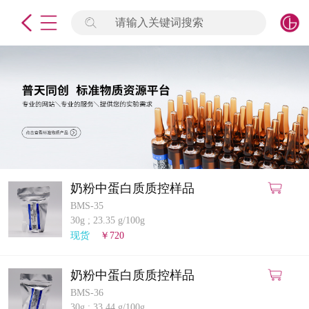
请输入关键词搜索
未登录
签到
点击登录
标准物质
产品专项
计量仪器
奶粉中蛋白质质控样品
BMS-35
微生物检测/质控品
30g
;
23.35 g/100g
现货
￥720
定制标物
奶粉中蛋白质质控样品
定制仪器
BMS-36
30g
;
33.44 g/100g