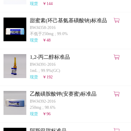
现货
￥144
甜蜜素(环己基氨基磺酸钠)标准品
BWJ4358-2016
不低于250mg
;
99.0%
现货
￥48
1,2-丙二醇标准品
BWJ4391-2016
1mL
;
99.9%(GC)
现货
￥192
乙酰磺胺酸钾(安赛蜜)标准品
BWJ4392-2016
250mg
;
98.6%
现货
￥96
阿斯巴甜标准品