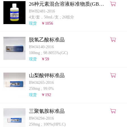
26种元素混合溶液标准物质(GB
5009.268-2025)(ICP-MS法)
BWB2481-2016
4支/套，50mL/支
;
26组分
现货
￥1056
脱氢乙酸标准品
BWJ4140-2016
100mg
;
98.8055%(GC)
现货
￥59
山梨酸钾标准品
BWJ4265-2016
250mg
;
99.0%
现货
￥192
三聚氰胺标准品
BWJ4294-2016
250mg
;
100%(HPLC)