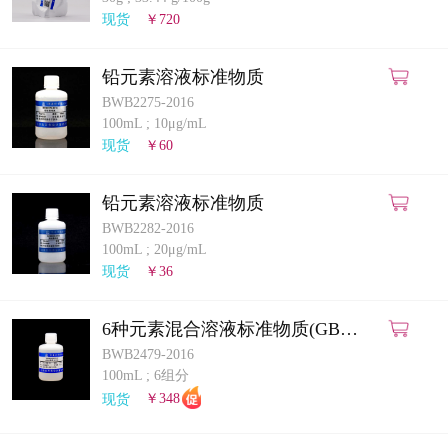
计量课堂
现货
￥720
新闻资讯
铅元素溶液标准物质
BWB2275-2016
知识交流
100mL
;
10μg/mL
现货
￥60
公司主页
铅元素溶液标准物质
购物车
BWB2282-2016
100mL
;
20μg/mL
会员中心
现货
￥36
联系我们
6种元素混合溶液标准物质(GB
5009.268-2025)(ICP-MS法)
BWB2479-2016
返回主页
100mL
;
6组分
现货
￥348