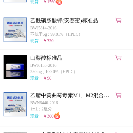
现货
￥1560
乙酰磺胺酸钾(安赛蜜)标准品
BWJ5814-2016
不低于5g
;
99.81%（HPLC）
现货
￥720
山梨酸标准品
BWJ6155-2016
250mg
;
100.0%（HPLC）
现货
￥96
乙腈中黄曲霉毒素M1、M2混合溶
液标准物质
BWN6440-2016
1mL
;
2组分
现货
￥360