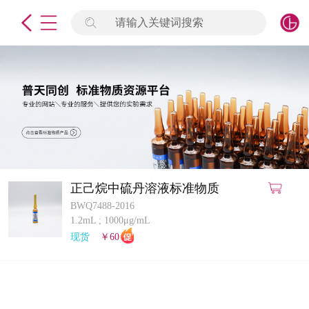
请输入关键词搜索
未登录
签到
点击登录
标准物质
产品专项
计量仪器
正己烷中硫丹溶液标准物质
BWQ7488-2016
微生物检测/质控品
1.2mL
;
1000μg/mL
现货
￥60
定制标物
定制仪器