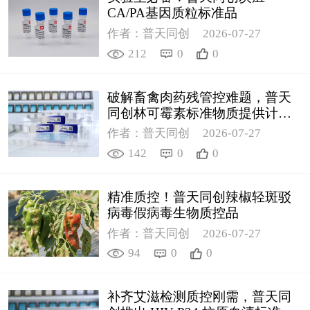
CA/PA基因质粒标准品
作者：普天同创
2026-07-27
212
0
0
破解畜禽肉药残管控难题，普天
同创林可霉素标准物质提供计量
支撑
作者：普天同创
2026-07-27
142
0
0
精准质控！普天同创辣椒轻斑驳
病毒假病毒生物质控品
作者：普天同创
2026-07-27
94
0
0
补齐艾滋检测质控刚需，普天同