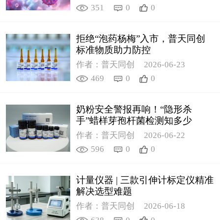
351
0
0
拒绝“泡药杨梅”入市，普天同创
标准物质助力防控
作者：普天同创
2026-06-23
469
0
0
奶粉安全警报再响！“隐形杀
手”蜡样芽孢杆菌检测知多少
作者：普天同创
2026-06-22
596
0
0
计量仪器 | 三款引伸计标定仪精准
解决选型难题
作者：普天同创
2026-06-18