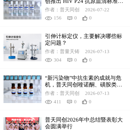
创推出 HIV P24 抗原血清标准物
质
作者：普天同创
2026-07-22
156
0
0
引伸计标定仪，主要解决哪些标
定问题？
作者：普量天铸
2026-07-13
304
0
0
“新污染物”中抗生素的成就与危
机，普天同创喹诺酮、磺胺类质
控新品筑牢环境安全防线
作者：普天同创
2026-07-13
411
0
0
普天同创2026年中总结暨表彰大
会圆满举行