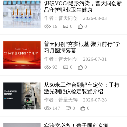
识破VOCs隐形污染，普天同创新
品守护职业卫生健康
作者：普天同创
2026-08-03
19
0
0
普天同创“夯实根基·聚力前行”学
习月圆满落幕
作者：普天同创
2026-07-31
93
0
0
从50米工作台到靶车定位：手持
激光测距仪检定装置介绍
作者：普量天铸
2026-07-28
147
0
0
实验室必备！普天同创炭疽