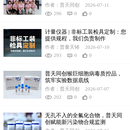
作者：普天同创
2026-07-11
296
0
0
计量仪器 | 非标工装检具定制：您
提供规程，我们负责制作
作者：普量天铸
2026-07-10
293
0
0
普天同创猴巨细胞病毒质控品，
筑牢实验数据底线
作者：普天同创
2026-07-07
202
0
0
无孔不入的全氟化合物，普天同
创赋能新污染物合规监测