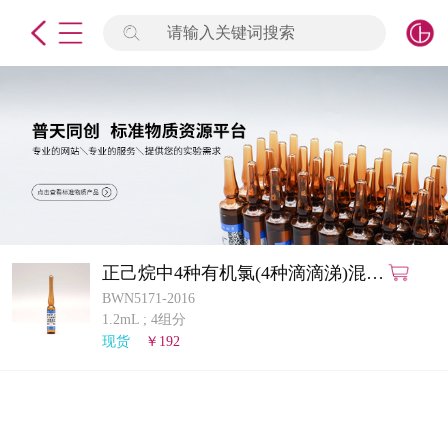
请输入关键词搜索
未登录
签到
点击登录
标准物质
产品专项
计量仪器
正己烷中4种有机氯(4种滴滴涕)混合
溶液标准物质
BWN5171-2016
微生物检测/质控品
1.2mL
;
4组分
现货
￥192
定制标物
定制仪器