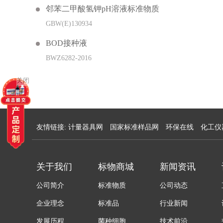
邻苯二甲酸氢钾pH溶液标准物质
GBW(E)130934
BOD接种液
BWZ6282-2016
关闭
友情链接:
计量器具网
国家标准样品网
环保在线
化工仪
关于我们
标物商城
新闻资讯
公司简介
标准物质
公司动态
企业理念
标准品
行业新闻
发展历程
菌种细胞
技术前沿