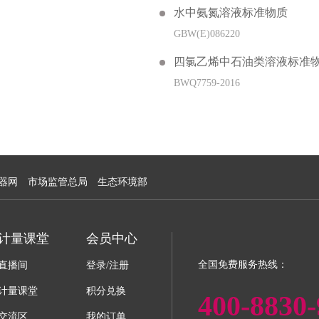
水中氨氮溶液标准物质
GBW(E)086220
四氯乙烯中石油类溶液标准物质(HJ
BWQ7759-2016
器网
市场监管总局
生态环境部
计量课堂
会员中心
全国免费服务热线：
直播间
登录/注册
计量课堂
积分兑换
400-8830-
交流区
我的订单