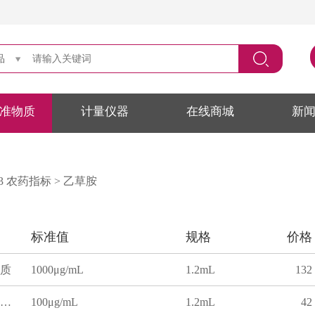
品
准物质
计量仪器
在线商城
新
2023 农药指标
>
乙草胺
标准值
规格
价格
质
1000μg/mL
1.2mL
132
正己烷中乙草胺溶液标准物质
100μg/mL
1.2mL
42