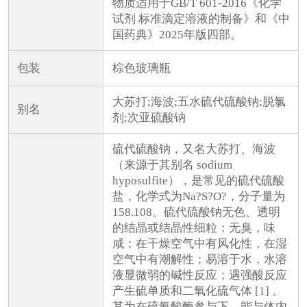
物质适用于GB/T 601-2016《化学
试剂 标准滴定溶液的制备》和《中
国药典》2025年版四部。
包装
棕色玻璃瓶
大苏打;海波;五水硫代硫酸钠;脱氯
别名
剂;次亚硫酸钠
硫代硫酸钠，又名大苏打、海波
（来源于其别名 sodium
hyposulfite），是常见的硫代硫酸
盐，化学式为Na?S?O?，分子量为
158.108。硫代硫酸钠无色、透明
的结晶或结晶性细粒；无臭，味
咸；在干燥空气中有风化性，在湿
空气中有潮解性；易溶于水，水溶
液显微弱的碱性反应；遇强酸反应
产生硫单质和二氧化硫气体 [1] 。
其为在硫氰酸酶参与下，能与体内