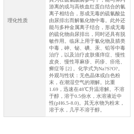
游离的或与高铁血红蛋白结合的氰
离子相结合，形成无毒的硫氰酸盐
理化性质
由尿排出而解氰化物中毒。此外还
能与多种金属离子结合，形成无毒
的硫化物由尿排出，同时还具有脱
敏作用。临床上用于氰化物及腈类
中毒，砷、铋、碘、汞、铅等中毒
治疗，以及治疗皮肤瘙痒症、慢性
皮炎、慢性荨麻疹、药疹、疥疮、
癣症等 [2] 。化学式为Na?S?O?。
外观与性状：无色晶体或白色粉
末，在潮湿空气的潮解。比重
1.69，迅速在48℃升温溶解。不溶
于醇，溶于0.5份水，水溶液近中
性(pH6.5-8.0)。其无水物为粉末，
溶于水，几乎不溶于醇。