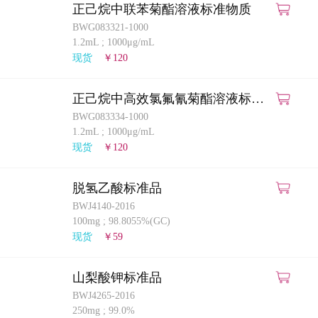
正己烷中联苯菊酯溶液标准物质
BWG083321-1000
1.2mL
;
1000μg/mL
现货
￥120
正己烷中高效氯氟氰菊酯溶液标准
物质
BWG083334-1000
1.2mL
;
1000μg/mL
现货
￥120
脱氢乙酸标准品
BWJ4140-2016
100mg
;
98.8055%(GC)
现货
￥59
山梨酸钾标准品
BWJ4265-2016
250mg
;
99.0%