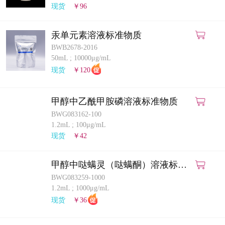
现货
￥96
汞单元素溶液标准物质
BWB2678-2016
50mL
;
10000μg/mL
现货
￥120
甲醇中乙酰甲胺磷溶液标准物质
BWG083162-100
1.2mL
;
100μg/mL
现货
￥42
甲醇中哒螨灵（哒螨酮）溶液标准
物质
BWG083259-1000
1.2mL
;
1000μg/mL
现货
￥36