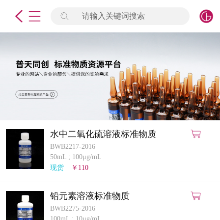
请输入关键词搜索
未登录
签到
点击登录
标准物质
产品专项
计量仪器
水中二氧化硫溶液标准物质
BWB2217-2016
微生物检测/质控品
50mL
;
100μg/mL
现货
￥110
定制标物
铅元素溶液标准物质
定制仪器
BWB2275-2016
100mL
;
10μg/mL