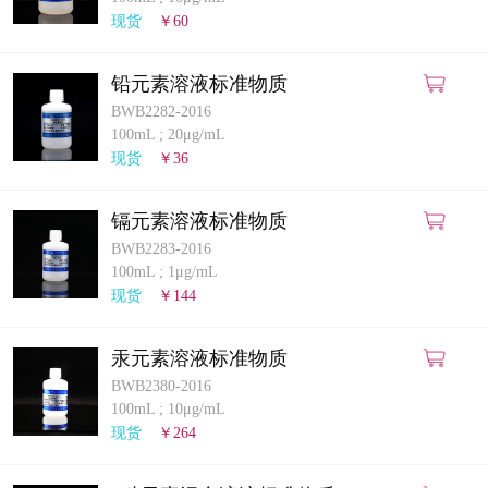
计量课堂
现货
￥60
新闻资讯
铅元素溶液标准物质
BWB2282-2016
知识交流
100mL
;
20μg/mL
现货
￥36
公司主页
镉元素溶液标准物质
购物车
BWB2283-2016
100mL
;
1μg/mL
会员中心
现货
￥144
联系我们
汞元素溶液标准物质
BWB2380-2016
返回主页
100mL
;
10μg/mL
现货
￥264