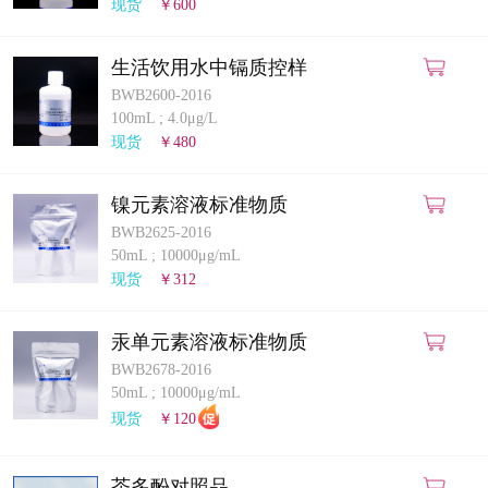
现货
￥600
生活饮用水中镉质控样
BWB2600-2016
100mL
;
4.0μg/L
现货
￥480
镍元素溶液标准物质
BWB2625-2016
50mL
;
10000μg/mL
现货
￥312
汞单元素溶液标准物质
BWB2678-2016
50mL
;
10000μg/mL
现货
￥120
茶多酚对照品