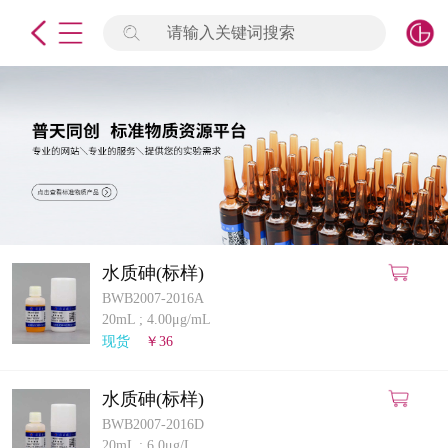
请输入关键词搜索
未登录
签到
点击登录
标准物质
产品专项
计量仪器
水质砷(标样)
BWB2007-2016A
微生物检测/质控品
20mL
;
4.00μg/mL
现货
￥36
定制标物
水质砷(标样)
定制仪器
BWB2007-2016D
20mL
;
6.0μg/L