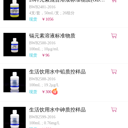
5009.268-2025)(ICP-MS法)
BWB2481-2016
4支/套，50mL/支
;
26组分
现货
￥1056
镉元素溶液标准物质
BWB2500-2016
100mL
;
10μg/mL
现货
￥96
生活饮用水中铅质控样品
BWB2588-2016
100mL
;
19.2μg/L
现货
￥300
生活饮用水中砷质控样品
BWB2599-2016
100mL
;
0.76mg/L