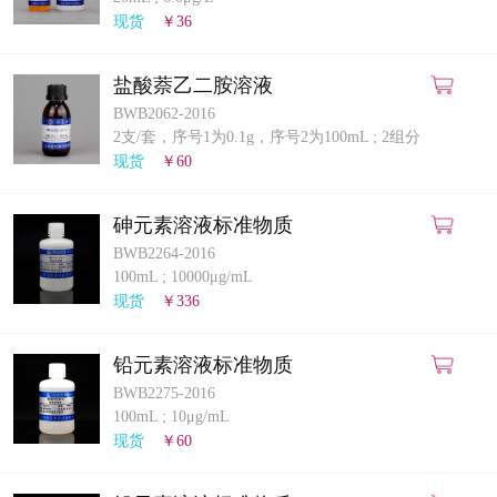
计量课堂
现货
￥36
新闻资讯
盐酸萘乙二胺溶液
BWB2062-2016
知识交流
2支/套，序号1为0.1g，序号2为100mL
;
2组分
现货
￥60
公司主页
砷元素溶液标准物质
购物车
BWB2264-2016
100mL
;
10000μg/mL
会员中心
现货
￥336
联系我们
铅元素溶液标准物质
BWB2275-2016
返回主页
100mL
;
10μg/mL
现货
￥60