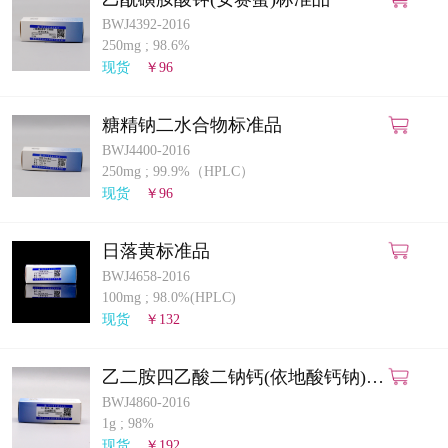
BWJ4392-2016
250mg
;
98.6%
现货
￥96
糖精钠二水合物标准品
BWJ4400-2016
250mg
;
99.9%（HPLC）
现货
￥96
日落黄标准品
BWJ4658-2016
100mg
;
98.0%(HPLC)
现货
￥132
乙二胺四乙酸二钠钙(依地酸钙钠)标
准品
BWJ4860-2016
1g
;
98%
现货
￥192