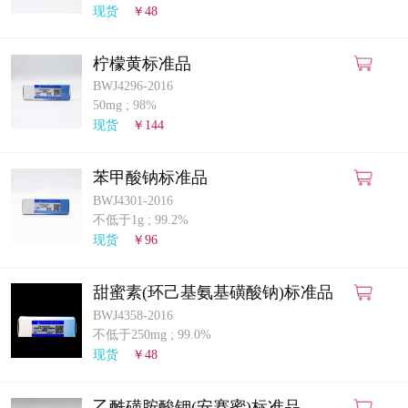
现货
￥48
柠檬黄标准品
BWJ4296-2016
50mg
;
98%
现货
￥144
苯甲酸钠标准品
BWJ4301-2016
不低于1g
;
99.2%
现货
￥96
甜蜜素(环己基氨基磺酸钠)标准品
BWJ4358-2016
不低于250mg
;
99.0%
现货
￥48
乙酰磺胺酸钾(安赛蜜)标准品