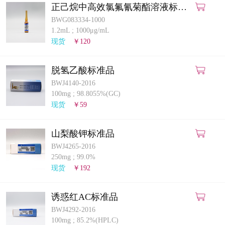
正己烷中高效氯氟氰菊酯溶液标准
物质
BWG083334-1000
1.2mL
;
1000μg/mL
现货
￥120
脱氢乙酸标准品
BWJ4140-2016
100mg
;
98.8055%(GC)
现货
￥59
山梨酸钾标准品
BWJ4265-2016
250mg
;
99.0%
现货
￥192
诱惑红AC标准品
BWJ4292-2016
100mg
;
85.2%(HPLC)