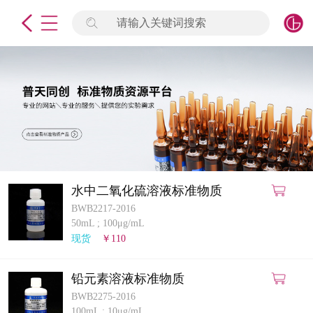
请输入关键词搜索
未登录
签到
点击登录
标准物质
产品专项
计量仪器
水中二氧化硫溶液标准物质
BWB2217-2016
微生物检测/质控品
50mL
;
100μg/mL
现货
￥110
定制标物
铅元素溶液标准物质
定制仪器
BWB2275-2016
100mL
;
10μg/mL