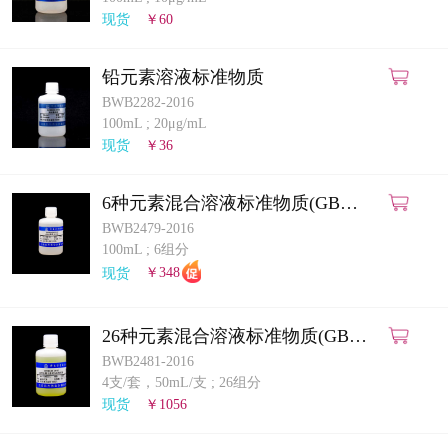
计量课堂
现货
￥60
新闻资讯
铅元素溶液标准物质
BWB2282-2016
知识交流
100mL
;
20μg/mL
现货
￥36
公司主页
6种元素混合溶液标准物质(GB
购物车
5009.268-2025)(ICP-MS法)
BWB2479-2016
100mL
;
6组分
会员中心
现货
￥348
联系我们
26种元素混合溶液标准物质(GB
5009.268-2025)(ICP-MS法)
BWB2481-2016
返回主页
4支/套，50mL/支
;
26组分
现货
￥1056