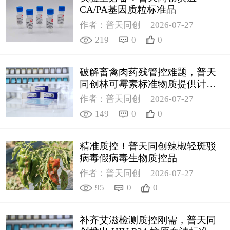
CA/PA基因质粒标准品
作者：普天同创
2026-07-27
219
0
0
破解畜禽肉药残管控难题，普天
同创林可霉素标准物质提供计量
支撑
作者：普天同创
2026-07-27
149
0
0
精准质控！普天同创辣椒轻斑驳
病毒假病毒生物质控品
作者：普天同创
2026-07-27
95
0
0
补齐艾滋检测质控刚需，普天同