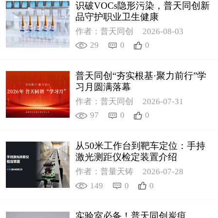
识破VOCs隐形污染，普天同创新
品守护职业卫生健康
作者：普天同创
2026-08-03
29
0
0
普天同创“夯实根基·聚力前行”学
习月圆满落幕
作者：普天同创
2026-07-31
97
0
0
从50米工作台到靶车定位：手持
激光测距仪检定装置介绍
作者：普量天铸
2026-07-28
149
0
0
实验室必备！普天同创炭疽