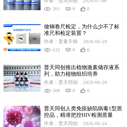
作者：普天同创
2026-07-06
361
0
0
做钢卷尺检定，为什么少不了标
准尺和检定装置？
作者：普量天铸
2026-06-29
432
0
0
普天同创推出植物激素储存液系
列，助力植物组织培养
作者：普天同创
2026-06-29
308
0
0
普天同创人类免疫缺陷病毒1型质
控品，精准把控HIV检测质量
作者：普天同创
2026-06-24