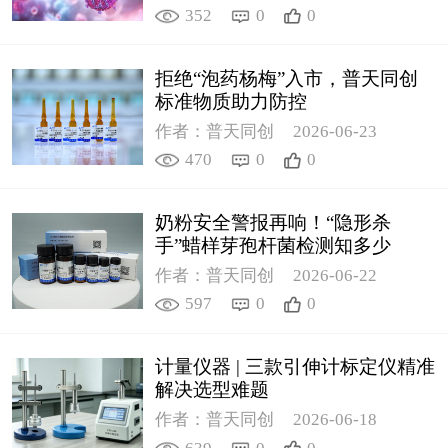
352
0
0
拒绝“泡药杨梅”入市，普天同创
标准物质助力防控
作者：普天同创
2026-06-23
470
0
0
奶粉安全警报再响！“隐形杀
手”蜡样芽孢杆菌检测知多少
作者：普天同创
2026-06-22
597
0
0
计量仪器 | 三款引伸计标定仪精准
解决选型难题
作者：普天同创
2026-06-18