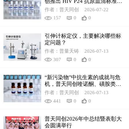
创推出 HIV P24 抗原血清标准物
质
作者：普天同创
2026-07-22
157
0
0
引伸计标定仪，主要解决哪些标
定问题？
作者：普量天铸
2026-07-13
307
0
0
“新污染物”中抗生素的成就与危
机，普天同创喹诺酮、磺胺类质
控新品筑牢环境安全防线
作者：普天同创
2026-07-13
441
0
0
普天同创2026年中总结暨表彰大
会圆满举行