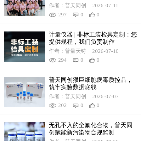
作者：普天同创
2026-07-11
297
0
0
计量仪器 | 非标工装检具定制：您
提供规程，我们负责制作
作者：普量天铸
2026-07-10
294
0
0
普天同创猴巨细胞病毒质控品，
筑牢实验数据底线
作者：普天同创
2026-07-07
202
0
0
无孔不入的全氟化合物，普天同
创赋能新污染物合规监测