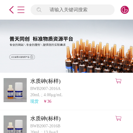
请输入关键词搜索
未登录
签到
点击登录
标准物质
产品专项
计量仪器
水质砷(标样)
BWB2007-2016A
微生物检测/质控品
20mL
;
4.00μg/mL
现货
￥36
定制标物
水质砷(标样)
定制仪器
BWB2007-2016B
20mL
;
13.0μg/L