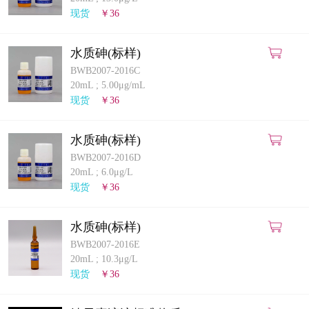
计量课堂
现货
￥36
新闻资讯
水质砷(标样)
BWB2007-2016C
知识交流
20mL
;
5.00μg/mL
现货
￥36
公司主页
水质砷(标样)
购物车
BWB2007-2016D
20mL
;
6.0μg/L
会员中心
现货
￥36
联系我们
水质砷(标样)
BWB2007-2016E
返回主页
20mL
;
10.3μg/L
现货
￥36