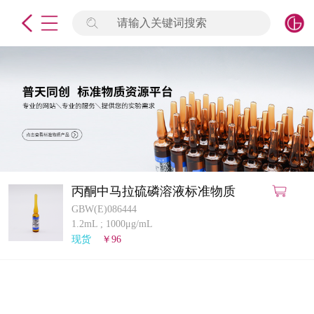
请输入关键词搜索
未登录
签到
点击登录
标准物质
产品专项
计量仪器
丙酮中马拉硫磷溶液标准物质
GBW(E)086444
微生物检测/质控品
1.2mL
;
1000μg/mL
现货
￥96
定制标物
定制仪器