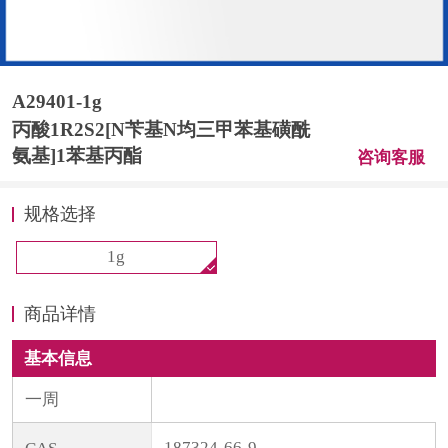
计量课堂
新闻资讯
A29401-1g
知识交流
丙酸1R2S2[N苄基N均三甲苯基磺酰
氨基]1苯基丙酯
公司主页
咨询客服
规格选择
购物车
1g
会员中心
商品详情
联系我们
基本信息
返回主页
一周
187324-66-9