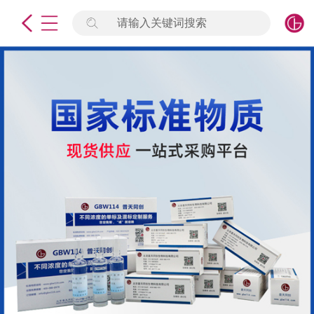
请输入关键词搜索
未登录
签到
点击登录
标准物质
产品专项
计量仪器
微生物检测/质控品
定制标物
定制仪器