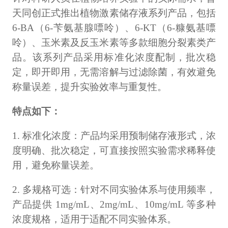
计量课堂
天同创正式推出植物激素储存液系列产品，包括
6-BA（6-苄氨基腺嘌呤）、6-KT（6-糠氨基嘌
新闻资讯
呤）、玉米素及反玉米素等多款细胞分裂素类产
知识交流
品。该系列产品采用标准化浓度配制，批次稳
定，即开即用，无需溶解与过滤除菌，有效避免
公司主页
称量误差，提升实验效率与重复性。
购物车
特点如下：
会员中心
1. 标准化浓度：产品均采用预制储存液形式，浓
度明确、批次稳定，可直接按照实验需求稀释使
联系我们
用，避免称量误差。
返回主页
2. 多规格可选：针对不同实验体系与使用频率，
产品提供 1mg/mL、2mg/mL、10mg/mL 等多种
浓度规格，适用于适配不同实验体系。