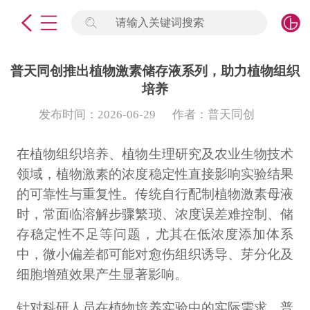
请输入关键词搜索
未登录
签到
点击登录
普天同创推出植物激素储存液系列，助力植物组织
培养
标准物质
发布时间：2026-06-29
作者：普天同创
产品专项
在植物组织培养、植物生理研究及农业生物技术
领域，植物激素的浓度稳定性直接影响实验结果
计量仪器
的可靠性与重复性。传统自行配制植物激素母液
微生物检测/质控品
时，常面临溶解步骤繁琐、浓度误差难控制、储
存稳定性不足等问题，尤其在低浓度添加体系
定制标物
中，微小偏差都可能对愈伤组织诱导、芽分化及
细胞增殖效果产生显著影响。
定制仪器
针对科研人员在植物培养实验中的实际需求，普